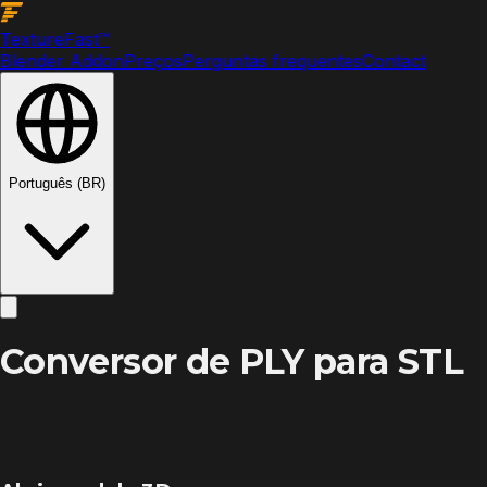
Texture
Fast
™
Blender Addon
Preços
Perguntas frequentes
Contact
Português (BR)
Conversor de PLY para STL