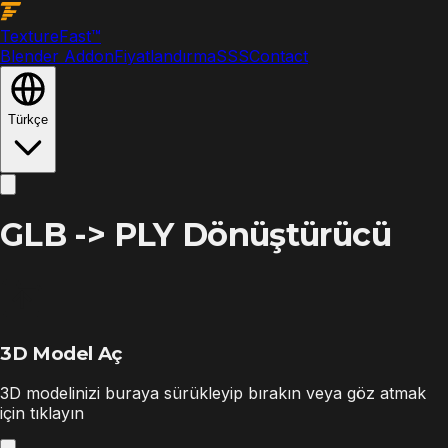
Texture
Fast
™
Blender Addon
Fiyatlandırma
SSS
Contact
Türkçe
GLB -> PLY Dönüştürücü
3D Model Aç
3D modelinizi buraya sürükleyip bırakın veya göz atmak
için tıklayın