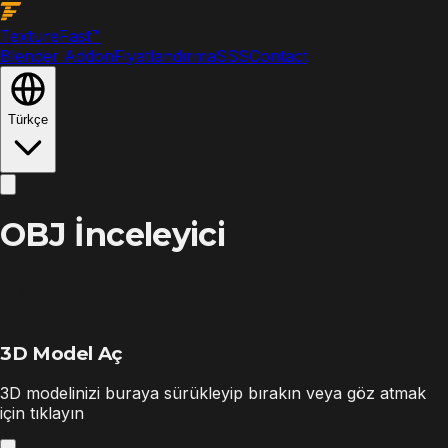
Texture
Fast
™
Blender Addon
Fiyatlandırma
SSS
Contact
Türkçe
OBJ İnceleyici
3D Model Aç
3D modelinizi buraya sürükleyip bırakın veya göz atmak
için tıklayın