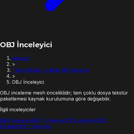
OBJ İnceleyici
Araçlar
>
TextureFast Ücretsiz 3D İnceleyici
>
OBJ İnceleyici
OBJ inceleme mesh önceliklidir; tam çoklu dosya tekstür
paketlemesi kaynak kurulumuna göre değişebilir.
İlgili inceleyiciler
GLB İnceleyici
GLTF İnceleyici
FBX İnceleyici
STL
İnceleyici
PLY İnceleyici