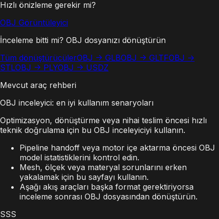
Hızlı önizleme gerekir mi?
OBJ Görüntüleyici
İnceleme bitti mi? OBJ dosyanızı dönüştürün
Tüm dönüştürücüler
OBJ -> GLB
OBJ -> GLTF
OBJ ->
STL
OBJ -> PLY
OBJ -> USDZ
Mevcut araç rehberi
OBJ inceleyici: en iyi kullanım senaryoları
Optimizasyon, dönüştürme veya nihai teslim öncesi hızlı
teknik doğrulama için bu OBJ inceleyiciyi kullanın.
Pipeline handoff veya motor içe aktarma öncesi OBJ
model istatistiklerini kontrol edin.
Mesh, ölçek veya materyal sorunlarını erken
yakalamak için bu sayfayı kullanın.
Aşağı akış araçları başka format gerektiriyorsa
inceleme sonrası OBJ dosyasından dönüştürün.
SSS