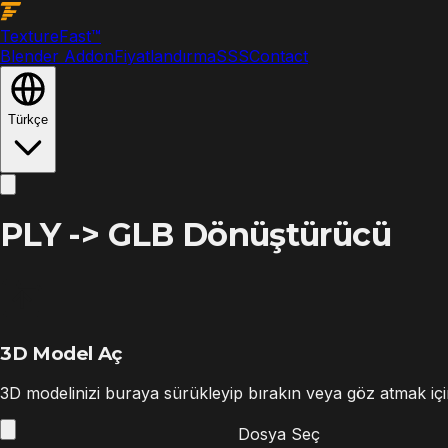
Texture
Fast
™
Blender Addon
Fiyatlandırma
SSS
Contact
Türkçe
PLY -> GLB Dönüştürücü
3D Model Aç
3D modelinizi buraya sürükleyip bırakın veya göz atmak için
Dosya Seç