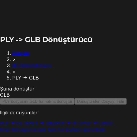
PLY -> GLB Dönüştürücü
Araçlar
>
3D Dönüştürücü
>
PLY -> GLB
Şuna dönüştür
GLB
PLY dosyasını GLB formatına dönüştür
Dönüştürülen dosyayı indir
İlgili dönüşümler
PLY -> GLTF
PLY -> OBJ
PLY -> STL
PLY -> USDZ
Ana dönüştürücüde tüm formatları görüntüle