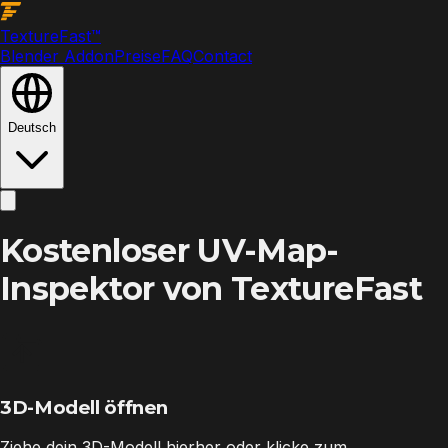
Texture
Fast
™
Blender Addon
Preise
FAQ
Contact
Deutsch
Kostenloser UV-Map-
Inspektor von TextureFast
3D-Modell öffnen
Ziehe dein 3D-Modell hierher oder klicke zum