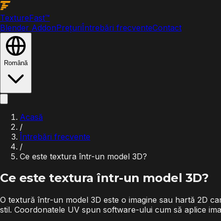
Texture
Fast
™
Blender Addon
Prețuri
Întrebări frecvente
Contact
Română
Acasă
/
Întrebări frecvente
/
Ce este textura într-un model 3D?
Ce este textura într-un model 3D?
O textură într-un model 3D este o imagine sau hartă 2D car
stil. Coordonatele UV spun software-ului cum să aplice im