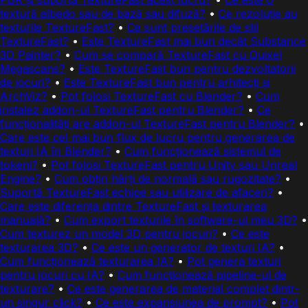
PBR și suportă TextureFast acest lucru?
•
Ce este o
textură albedo sau de bază sau difuză?
•
Ce rezoluție au
texturile TextureFast?
•
Ce sunt presetările de stil
TextureFast?
•
Este TextureFast mai bun decât Substance
3D Painter?
•
Cum se compară TextureFast cu Quixel
Megascans?
•
Este TextureFast bun pentru dezvoltatorii
de jocuri?
•
Este TextureFast bun pentru arhitecți și
ArchViz?
•
Pot folosi TextureFast cu Blender?
•
Cum
instalez addon-ul TextureFast pentru Blender?
•
Ce
funcționalități are addon-ul TextureFast pentru Blender?
•
Care este cel mai bun flux de lucru pentru generarea de
texturi IA în Blender?
•
Cum funcționează sistemul de
tokeni?
•
Pot folosi TextureFast pentru Unity sau Unreal
Engine?
•
Cum obțin hărți de normală sau rugozitate?
•
Suportă TextureFast echipe sau utilizare de afaceri?
•
Care este diferența dintre TextureFast și texturarea
manuală?
•
Cum export texturile în software-ul meu 3D?
•
Cum texturez un model 3D pentru jocuri?
•
Ce este
texturarea 3D?
•
Ce este un generator de texturi IA?
•
Cum funcționează texturarea IA?
•
Pot genera texturi
pentru jocuri cu IA?
•
Cum funcționează pipeline-ul de
texturare?
•
Ce este generarea de material complet dintr-
un singur click?
•
Ce este expansiunea de prompt?
•
Pot