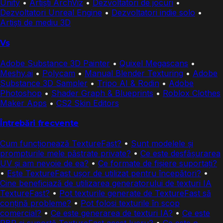
Unity
•
Artiști ArchViz
•
Dezvoltatori de jocuri
•
Dezvoltatori Unreal Engine
•
Dezvoltatori indie solo
•
Artiști de mediu 3D
Vs
Adobe Substance 3D Painter
•
Quixel Megascans
•
Meshy.ai
•
Polycam
•
Manual Blender Texturing
•
Adobe
Substance 3D Sampler
•
Tripo AI & Rodin
•
Adobe
Photoshop
•
Shader Graph & Blueprints
•
Roblox Clothes
Maker Apps
•
CS2 Skin Editors
Întrebări frecvente
Cum funcționează TextureFast?
•
Sunt modelele și
prompturile mele păstrate private?
•
Ce este desfășurarea
UV și am nevoie de ea?
•
Ce formate de fișiere suportați?
•
Este TextureFast ușor de utilizat pentru începători?
•
Cine beneficiază de utilizarea generatorului de texturi IA
TextureFast?
•
Pot texturile generate de TextureFast să
conțină probleme?
•
Pot folosi texturile în scop
comercial?
•
Ce este generarea de texturi IA?
•
Ce este