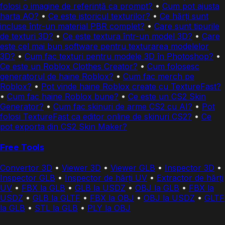
folosi o imagine de referință ca prompt?
•
Cum pot ajusta
harta AO?
•
Ce este istoricul texturilor?
•
Ce hărți sunt
incluse într-un material PBR complet?
•
Care sunt tipurile
de texturi 3D?
•
Ce este textura într-un model 3D?
•
Care
este cel mai bun software pentru texturarea modelelor
3D?
•
Cum fac texturi pentru modele 3D în Photoshop?
•
Ce este un Roblox Clothes Creator?
•
Cum folosesc
generatorul de haine Roblox?
•
Cum fac merch pe
Roblox?
•
Pot vinde haine Roblox create cu TextureFast?
•
Cum fac haine Roblox bune?
•
Ce este un CS2 Skin
Generator?
•
Cum fac skinuri de arme CS2 cu AI?
•
Pot
folosi TextureFast ca editor online de skinuri CS2?
•
Ce
pot exporta din CS2 Skin Maker?
Free Tools
Convertor 3D
•
Viewer 3D
•
Viewer GLB
•
Inspector 3D
•
Inspector GLB
•
Inspector de hărți UV
•
Extractor de hărți
UV
•
FBX la GLB
•
GLB la USDZ
•
OBJ la GLB
•
FBX la
USDZ
•
GLB la GLTF
•
FBX la OBJ
•
OBJ la USDZ
•
GLTF
la GLB
•
STL la GLB
•
PLY la OBJ