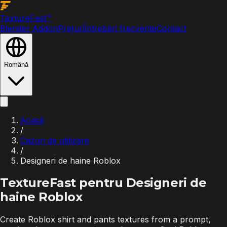
Texture
Fast
™
Blender Addon
Prețuri
Întrebări frecvente
Contact
Română
Acasă
/
Cazuri de utilizare
/
Designeri de haine Roblox
TextureFast pentru
Designeri de
haine Roblox
Create Roblox shirt and pants textures from a prompt,