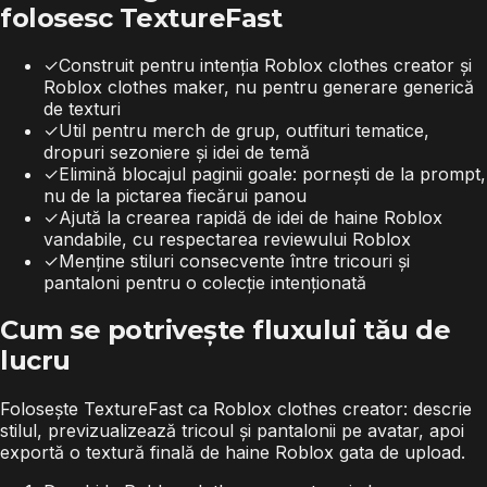
folosesc TextureFast
✓
Construit pentru intenția Roblox clothes creator și
Roblox clothes maker, nu pentru generare generică
de texturi
✓
Util pentru merch de grup, outfituri tematice,
dropuri sezoniere și idei de temă
✓
Elimină blocajul paginii goale: pornești de la prompt,
nu de la pictarea fiecărui panou
✓
Ajută la crearea rapidă de idei de haine Roblox
vandabile, cu respectarea reviewului Roblox
✓
Menține stiluri consecvente între tricouri și
pantaloni pentru o colecție intenționată
Cum se potrivește fluxului tău de
lucru
Folosește TextureFast ca Roblox clothes creator: descrie
stilul, previzualizează tricoul și pantalonii pe avatar, apoi
exportă o textură finală de haine Roblox gata de upload.