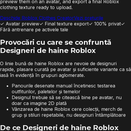
preview them on an avatar, and export a final Roblox
clothing texture ready to upload.
Deschide Roblox Clothes Creator
Vezi prețurile
✓
Avatar preview
✓
Final texture export
✓
100% privat
✓
Fără antrenare pe activele tale
Provocări cu care se confruntă
Designeri de haine Roblox
O linie bună de haine Roblox are nevoie de designuri
rapide, plasare curată pe avatar și suficiente variante ca să
iasă în evidență în grupuri aglomerate.
Panourile desenate manual încetinesc testarea
outfiturilor, paletelor și temelor
Designul trebuie să se citească bine pe avatar, nu
doar ca imagine 2D plată
Vânzarea de haine Roblox cere colecții, merch de
grup și stiluri repetabile, nu designuri întâmplătoare
De ce Designeri de haine Roblox