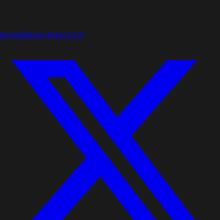
team@texturefast.com