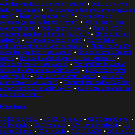
oyunlar için doku oluşturabilir miyim?
•
Doku oluşturma
hattı nasıl çalışır?
•
Tek tıklamayla tam malzeme oluşturma
nedir?
•
İstem genişletme nedir?
•
İstem olarak bir
referans görsel kullanabilir miyim?
•
AO haritasını nasıl
ayarlayabilirim?
•
Doku geçmişi nedir?
•
Tam bir PBR
malzemesinde hangi haritalar bulunur?
•
3D doku türleri
nelerdir?
•
3D modelde doku nedir?
•
3D modelleri
dokulamak için en iyi yazılım hangisi?
•
Photoshop’ta 3D
modeller için doku nasıl yapılır?
•
Roblox Clothes Creator
nedir?
•
Roblox kıyafet oluşturucu nasıl kullanılır?
•
Roblox’ta merch nasıl yapılır?
•
TextureFast ile yapılan
Roblox kıyafetlerini satabilir miyim?
•
İyi Roblox kıyafeti
nasıl yapılır?
•
CS2 Skin Generator nedir?
•
AI ile CS2
silah skinleri nasıl yapılır?
•
TextureFast’i online CS2 skin
editor olarak kullanabilir miyim?
•
CS2 Skin Maker’dan ne
export edebilirim?
Free Tools
3D Dönüştürücü
•
3D Görüntüleyici
•
GLB Görüntüleyici
•
3D İnceleyici
•
GLB İnceleyici
•
UV Harita İnceleyici
•
UV
Harita Çıkarıcı
•
FBX -> GLB
•
GLB -> USDZ
•
OBJ -> GLB