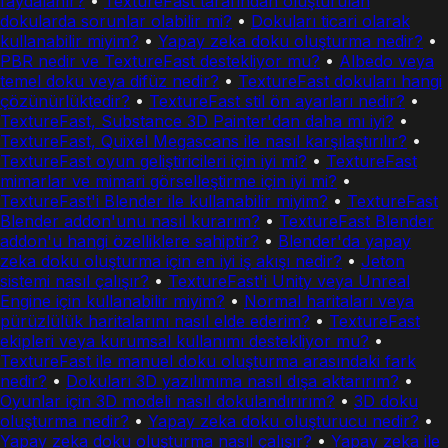
faydalanır?
•
TextureFast tarafından oluşturulan
dokularda sorunlar olabilir mi?
•
Dokuları ticari olarak
kullanabilir miyim?
•
Yapay zeka doku oluşturma nedir?
•
PBR nedir ve TextureFast destekliyor mu?
•
Albedo veya
temel doku veya difüz nedir?
•
TextureFast dokuları hangi
çözünürlüktedir?
•
TextureFast stil ön ayarları nedir?
•
TextureFast, Substance 3D Painter'dan daha mı iyi?
•
TextureFast, Quixel Megascans ile nasıl karşılaştırılır?
•
TextureFast oyun geliştiricileri için iyi mi?
•
TextureFast
mimarlar ve mimari görselleştirme için iyi mi?
•
TextureFast'i Blender ile kullanabilir miyim?
•
TextureFast
Blender addon'unu nasıl kurarım?
•
TextureFast Blender
addon'u hangi özelliklere sahiptir?
•
Blender'da yapay
zeka doku oluşturma için en iyi iş akışı nedir?
•
Jeton
sistemi nasıl çalışır?
•
TextureFast'i Unity veya Unreal
Engine için kullanabilir miyim?
•
Normal haritaları veya
pürüzlülük haritalarını nasıl elde ederim?
•
TextureFast
ekipleri veya kurumsal kullanımı destekliyor mu?
•
TextureFast ile manuel doku oluşturma arasındaki fark
nedir?
•
Dokuları 3D yazılımıma nasıl dışa aktarırım?
•
Oyunlar için 3D modeli nasıl dokulandırırım?
•
3D doku
oluşturma nedir?
•
Yapay zeka doku oluşturucu nedir?
•
Yapay zeka doku oluşturma nasıl çalışır?
•
Yapay zeka ile