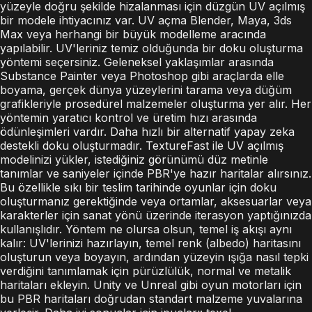
yüzeyle doğru şekilde hizalanması için düzgün UV açılmış
bir modele ihtiyacınız var. UV açma Blender, Maya, 3ds
Max veya herhangi bir büyük modelleme aracında
yapılabilir. UV'leriniz temiz olduğunda bir doku oluşturma
yöntemi seçersiniz. Geleneksel yaklaşımlar arasında
Substance Painter veya Photoshop gibi araçlarda elle
boyama, gerçek dünya yüzeylerini tarama veya düğüm
grafikleriyle prosedürel malzemeler oluşturma yer alır. Her
yöntemin yaratıcı kontrol ve üretim hızı arasında
ödünleşimleri vardır. Daha hızlı bir alternatif yapay zeka
destekli doku oluşturmadır. TextureFast ile UV açılmış
modelinizi yükler, istediğiniz görünümü düz metinle
tanımlar ve saniyeler içinde PBR'ye hazır haritalar alırsınız.
Bu özellikle sıkı bir teslim tarihinde oyunlar için doku
oluşturmanız gerektiğinde veya ortamlar, aksesuarlar veya
karakterler için sanat yönü üzerinde iterasyon yaptığınızda
kullanışlıdır. Yöntem ne olursa olsun, temel iş akışı aynı
kalır: UV'lerinizi hazırlayın, temel renk (albedo) haritasını
oluşturun veya boyayın, ardından yüzeyin ışığa nasıl tepki
verdiğini tanımlamak için pürüzlülük, normal ve metalik
haritaları ekleyin. Unity ve Unreal gibi oyun motorları için
bu PBR haritaları doğrudan standart malzeme yuvalarına