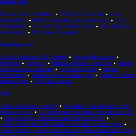
Kimler İçin
Roblox İçerik Üreticileri
•
CS2 Skin Üreticileri
•
Unity
Geliştiricileri
•
Mimari Görselleştirme Sanatçıları
•
Oyun
Geliştiricileri
•
Unreal Engine Geliştiricileri
•
Solo Bağımsız
Geliştiriciler
•
3D Ortam Sanatçıları
Karşılaştırma
Adobe Substance 3D Painter
•
Quixel Megascans
•
Meshy.ai
•
Polycam
•
Manual Blender Texturing
•
Adobe
Substance 3D Sampler
•
Tripo AI & Rodin
•
Adobe
Photoshop
•
Shader Graph & Blueprints
•
Roblox Clothes
Maker Apps
•
CS2 Skin Editors
SSS
TextureFast nasıl çalışır?
•
Modellerim ve istemlerim gizli
tutuluyor mu?
•
UV açma nedir ve buna ihtiyacım var mı?
•
Hangi dosya formatlarını destekliyorsunuz?
•
TextureFast yeni başlayanlar için kullanıcı dostu mu?
•
TextureFast'in yapay zeka doku oluşturucusundan kimler