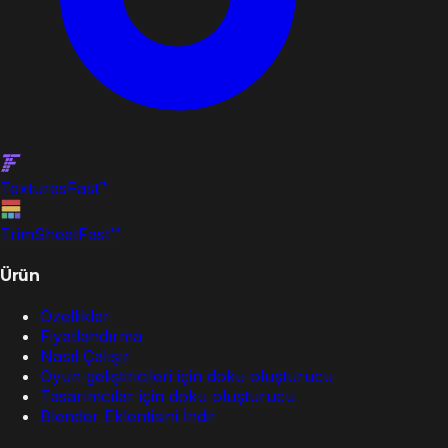
Textures
Fast
™
TrimSheet
Fast
™
Ürün
Özellikler
Fiyatlandırma
Nasıl Çalışır
Oyun geliştiricileri için doku oluşturucu
Tasarımcılar için doku oluşturucu
Blender Eklentisini İndir