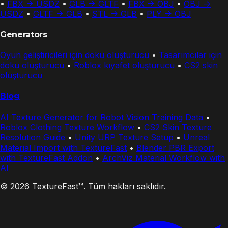
•
FBX -> USDZ
•
GLB -> GLTF
•
FBX -> OBJ
•
OBJ ->
USDZ
•
GLTF -> GLB
•
STL -> GLB
•
PLY -> OBJ
Generators
Oyun geliştiricileri için doku oluşturucu
•
Tasarımcılar için
doku oluşturucu
•
Roblox kıyafet oluşturucu
•
CS2 skin
oluşturucu
Blog
AI Texture Generator for Robot Vision Training Data
•
Roblox Clothing Texture Workflow
•
CS2 Skin Texture
Resolution Guide
•
Unity URP Texture Setup
•
Unreal
Material Import with TextureFast
•
Blender PBR Export
with TextureFast Addon
•
ArchViz Material Workflow with
AI
© 2026 TextureFast™. Tüm hakları saklıdır.