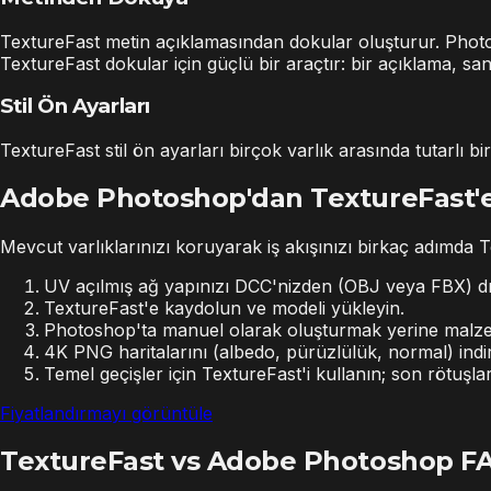
TextureFast metin açıklamasından dokular oluşturur. Photoshop
TextureFast dokular için güçlü bir araçtır: bir açıklama, sa
Stil Ön Ayarları
TextureFast stil ön ayarları birçok varlık arasında tutarlı b
Adobe Photoshop'dan TextureFast'e
Mevcut varlıklarınızı koruyarak iş akışınızı birkaç adımda T
UV açılmış ağ yapınızı DCC'nizden (OBJ veya FBX) dı
TextureFast'e kaydolun ve modeli yükleyin.
Photoshop'ta manuel olarak oluşturmak yerine malzem
4K PNG haritalarını (albedo, pürüzlülük, normal) ind
Temel geçişler için TextureFast'i kullanın; son rötuşl
Fiyatlandırmayı görüntüle
TextureFast vs Adobe Photoshop F