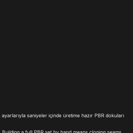
ayarlarıyla saniyeler içinde üretime hazır PBR dokuları
es. Building a full PBR set by hand means cloning seams,