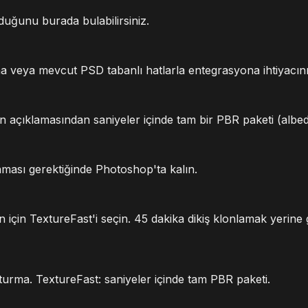
duğunu burada bulabilirsiniz.
na veya mevcut PSD tabanlı hatlarla entegrasyona ihtiyacı
etin açıklamasından saniyeler içinde tam bir PBR paketi (albe
nması gerektiğinde Photoshop'ta kalın.
on için TextureFast'i seçin. 45 dakika dikiş klonlamak yerin
urma. TextureFast: saniyeler içinde tam PBR paketi.