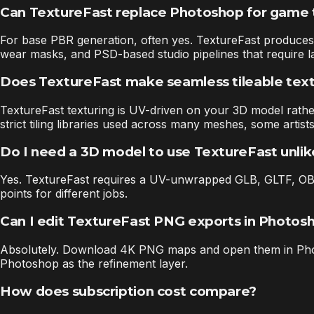
Can TextureFast replace Photoshop for game 
For base PBR generation, often yes. TextureFast produces 
wear masks, and PSD-based studio pipelines that require la
Does TextureFast make seamless tileable text
TextureFast texturing is UV-driven on your 3D model rather
strict tiling libraries used across many meshes, some artists
Do I need a 3D model to use TextureFast unli
Yes. TextureFast requires a UV-unwrapped GLB, GLTF, OBJ, 
points for different jobs.
Can I edit TextureFast PNG exports in Photos
Absolutely. Download 4K PNG maps and open them in Photo
Photoshop as the refinement layer.
How does subscription cost compare?