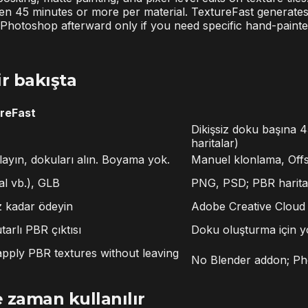
ften 45 minutes or more per material. TextureFast generate
otoshop afterward only if you need specific hand-painted
r bakışta
reFast
Dikişsiz doku başına 
haritalar)
layın, dokuları alın. Boyama yok.
Manuel klonlama, Offs
l vb.), GLB
PNG, PSD; PBR haritala
ız kadar ödeyin
Adobe Creative Cloud 
tarlı PBR çıktısı
Doku oluşturma için 
pply PBR textures without leaving
No Blender addon; Pho
 zaman kullanılır