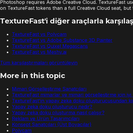
Photoshop requires Adobe Creative Cloud. TextureFast uses
on TextureFast tokens than a full Creative Cloud seat, but 
TextureFast'i diğer araçlarla karşılaş
TextureFast vs
Polycam
TextureFast vs
Adobe Substance 3D Painter
TextureFast vs
Quixel Megascans
TextureFast vs
Meshy.ai
Tüm karşılaştırmaları görüntüleyin
More in this topic
Mimari Görselleştirme Sanatçıları
TextureFast mimarlar ve mimari görselleştirme için iyi
TextureFast'in yapay zeka doku oluşturucusundan ki
Yapay zeka doku oluşturucu nedir?
Yapay zeka doku oluşturma nasıl çalışır?
Reklam ve Ürün Tasarımcıları
Konsept Sanatçıları (Üst Boyacılar)
Polycam