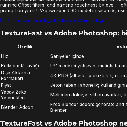
running Offset filters, and painting roughness by eye — o
prompt on your UV-unwrapped 3D model in seconds; use Ph
İlk Dokunuzu Üretin
Fiyatlandırmayı Görüntüleyin
TextureFast vs Adobe Photoshop: bi
Özellik
Textu
Hız
Saniyeler içinde
Kullanım Kolaylığı
UV modelini yükleyin, metinle tanım
Dışa Aktarma
4K PNG (albedo, pürüzlülük, norma
Formatları
Fiyat
Jeton tabanlı abonelik; kullandığın
Yapay Zeka
Metinden dokuya, stil ön ayarları, tu
Yetenekleri
Free Blender addon: generate and a
Blender Addon
Blender
TextureFast vs Adobe Photoshop ne