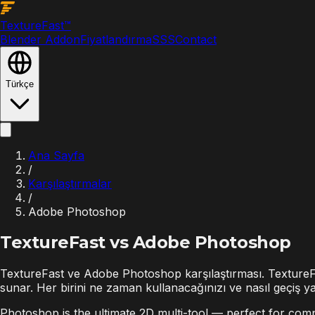
Texture
Fast
™
Blender Addon
Fiyatlandırma
SSS
Contact
Türkçe
Ana Sayfa
/
Karşılaştırmalar
/
Adobe Photoshop
TextureFast vs
Adobe Photoshop
TextureFast ve Adobe Photoshop karşılaştırması. TextureFas
sunar. Her birini ne zaman kullanacağınızı ve nasıl geçiş y
Photoshop is the ultimate 2D multi-tool — perfect for compo