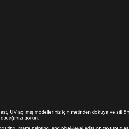
t, UV açılmış modelleriniz için metinden dokuya ve stil ön 
apacağınızı görün.
siting, matte painting, and pixel-level edits on texture til