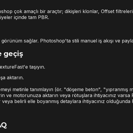
 çok amaçlı bir araçtır; dikişleri klonlar, Offset filtreleri
niyeler içinde tam PBR.
ir görünüm sağlar. Photoshop'ta stili manuel iş akışı ve payla
 geçiş
extureFast'e taşıyın.
şa aktarın.
eyi metinle tanımlayın (ör. "döşeme beton", "yıpranmış me
irin ve motorunuza aktarın veya rötuşlara ihtiyacınız var
ar veya belirli elle boyanmış detaylara ihtiyacınız olduğund
AQ