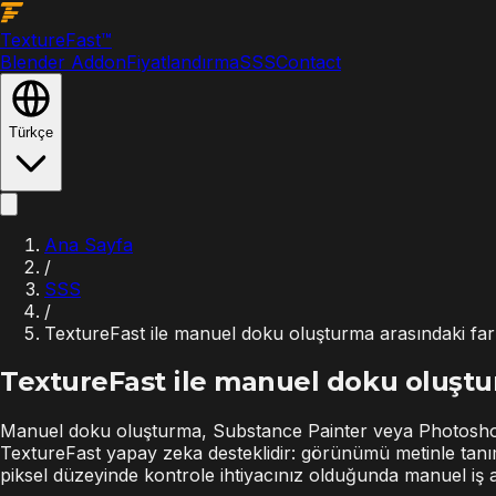
Texture
Fast
™
Blender Addon
Fiyatlandırma
SSS
Contact
Türkçe
Ana Sayfa
/
SSS
/
TextureFast ile manuel doku oluşturma arasındaki far
TextureFast ile manuel doku oluştu
Manuel doku oluşturma, Substance Painter veya Photoshop 
TextureFast yapay zeka desteklidir: görünümü metinle tanımla
piksel düzeyinde kontrole ihtiyacınız olduğunda manuel iş ak