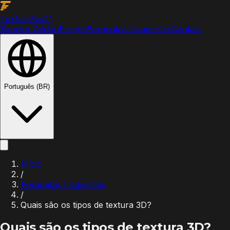
Texture
Fast
™
Blender Addon
Preços
Perguntas frequentes
Contact
Português (BR)
Início
/
Perguntas frequentes
/
Quais são os tipos de textura 3D?
Quais são os tipos de textura 3D?