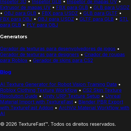
Inspetor 3D
•
Inspetor GLB
•
Inspetor de mapas UV
•
Extrusor de mapas UV
•
FBX para GLB
•
GLB para USDZ
•
OBJ para GLB
•
FBX para USDZ
•
GLB para GLTF
•
FBX para OBJ
•
OBJ para USDZ
•
GLTF para GLB
•
STL
para GLB
•
PLY para OBJ
Generators
Gerador de texturas para desenvolvedores de jogos
•
Gerador de texturas para designers
•
Criador de roupas
para Roblox
•
Gerador de skins para CS2
Blog
AI Texture Generator for Robot Vision Training Data
•
Roblox Clothing Texture Workflow
•
CS2 Skin Texture
Resolution Guide
•
Unity URP Texture Setup
•
Unreal
Material Import with TextureFast
•
Blender PBR Export
with TextureFast Addon
•
ArchViz Material Workflow with
AI
© 2026 TextureFast™. Todos os direitos reservados.