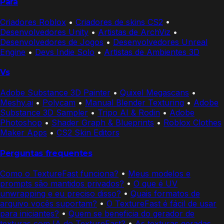
Para
Criadores Roblox
•
Criadores de skins CS2
•
Desenvolvedores Unity
•
Artistas de ArchViz
•
Desenvolvedores de Jogos
•
Desenvolvedores Unreal
Engine
•
Devs Indie Solo
•
Artistas de Ambientes 3D
Vs
Adobe Substance 3D Painter
•
Quixel Megascans
•
Meshy.ai
•
Polycam
•
Manual Blender Texturing
•
Adobe
Substance 3D Sampler
•
Tripo AI & Rodin
•
Adobe
Photoshop
•
Shader Graph & Blueprints
•
Roblox Clothes
Maker Apps
•
CS2 Skin Editors
Perguntas frequentes
Como o TextureFast funciona?
•
Meus modelos e
prompts são mantidos privados?
•
O que é UV
unwrapping e eu preciso disso?
•
Quais formatos de
arquivo vocês suportam?
•
O TextureFast é fácil de usar
para iniciantes?
•
Quem se beneficia do gerador de
texturas com IA do TextureFast?
•
As texturas geradas