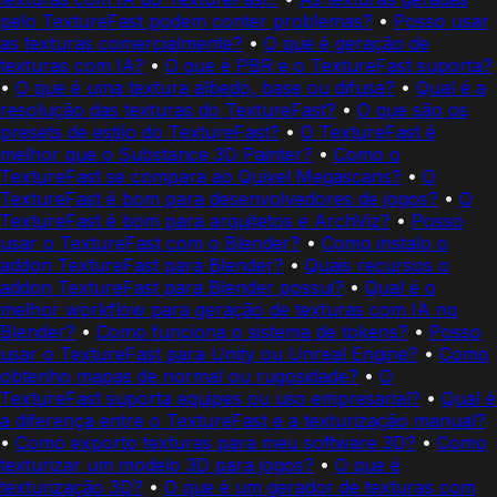
pelo TextureFast podem conter problemas?
•
Posso usar
as texturas comercialmente?
•
O que é geração de
texturas com IA?
•
O que é PBR e o TextureFast suporta?
•
O que é uma textura albedo, base ou difusa?
•
Qual é a
resolução das texturas do TextureFast?
•
O que são os
presets de estilo do TextureFast?
•
O TextureFast é
melhor que o Substance 3D Painter?
•
Como o
TextureFast se compara ao Quixel Megascans?
•
O
TextureFast é bom para desenvolvedores de jogos?
•
O
TextureFast é bom para arquitetos e ArchViz?
•
Posso
usar o TextureFast com o Blender?
•
Como instalo o
addon TextureFast para Blender?
•
Quais recursos o
addon TextureFast para Blender possui?
•
Qual é o
melhor workflow para geração de texturas com IA no
Blender?
•
Como funciona o sistema de tokens?
•
Posso
usar o TextureFast para Unity ou Unreal Engine?
•
Como
obtenho mapas de normal ou rugosidade?
•
O
TextureFast suporta equipes ou uso empresarial?
•
Qual é
a diferença entre o TextureFast e a texturização manual?
•
Como exporto texturas para meu software 3D?
•
Como
texturizar um modelo 3D para jogos?
•
O que é
texturização 3D?
•
O que é um gerador de texturas com