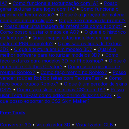
IA?
•
Como funciona a texturização com IA?
•
Posso
gerar texturas para jogos com IA?
•
Como funciona o
pipeline de texturização?
•
O que é a geração de material
completo em um clique?
•
O que é expansão de prompt?
•
Posso usar uma imagem de referência como prompt?
•
Como posso ajustar o mapa de AO?
•
O que é o histórico
de texturas?
•
Quais mapas estão incluídos em um
material PBR completo?
•
Quais são os tipos de textura
3D?
•
O que é textura em um modelo 3D?
•
Qual é o
melhor software para texturizar modelos 3D?
•
Como
faço texturas para modelos 3D no Photoshop?
•
O que é
um Roblox Clothes Creator?
•
Como uso o gerador de
roupas Roblox?
•
Como faço merch no Roblox?
•
Posso
vender roupas Roblox feitas com TextureFast?
•
Como
faço boas roupas Roblox?
•
O que é um gerador de skins
CS2?
•
Como faço skins de armas CS2 com IA?
•
Posso
usar TextureFast como editor online de skins CS2?
•
O
que posso exportar do CS2 Skin Maker?
Free Tools
Conversor 3D
•
Visualizador 3D
•
Visualizador GLB
•