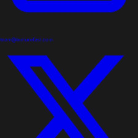
team@texturefast.com