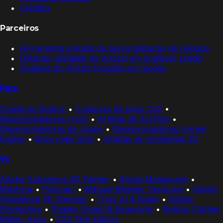
Créditos
Parceiros
Ferramenta gratuita de personalização de relógios
Detectar atividade do Airbnb em qualquer prédio
Análises do Airbnb focadas em receita
Para
Criadores Roblox
•
Criadores de skins CS2
•
Desenvolvedores Unity
•
Artistas de ArchViz
•
Desenvolvedores de Jogos
•
Desenvolvedores Unreal
Engine
•
Devs Indie Solo
•
Artistas de Ambientes 3D
Vs
Adobe Substance 3D Painter
•
Quixel Megascans
•
Meshy.ai
•
Polycam
•
Manual Blender Texturing
•
Adobe
Substance 3D Sampler
•
Tripo AI & Rodin
•
Adobe
Photoshop
•
Shader Graph & Blueprints
•
Roblox Clothes
Maker Apps
•
CS2 Skin Editors