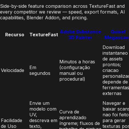
Side-by-side feature comparison across TextureFast and
every competitor we review — speed, export formats, AI
capabilities, Blender Addon, and pricing.
Adobe Substance
Quixel
Recurso
TextureFast
3D Painter
Megascan
Download
instantaneo
de assets
Minutos a horas
prontos;
Em
(configuração
Velocidade
criacao
segundos
manual ou
personaliza
procedural)
depende de
ferramenta
externas
Envie um
Navegar e
modelo com
baixar scan
Curva de
UV,
nao foi feito
aprendizado
Facilidade
descreva em
para gerar
íngreme; fluxos de
de Uso
texto,
texturas po
trabalho de pintura