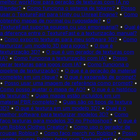
melhor workflow para geração de texturas com IA no
Blender?
•
Como funciona o sistema de tokens?
•
Posso
usar o TextureFast para Unity ou Unreal Engine?
•
Como
obtenho mapas de normal ou rugosidade?
•
O
TextureFast suporta equipes ou uso empresarial?
•
Qual é
a diferença entre o TextureFast e a texturização manual?
•
Como exporto texturas para meu software 3D?
•
Como
texturizar um modelo 3D para jogos?
•
O que é
texturização 3D?
•
O que é um gerador de texturas com
IA?
•
Como funciona a texturização com IA?
•
Posso
gerar texturas para jogos com IA?
•
Como funciona o
pipeline de texturização?
•
O que é a geração de material
completo em um clique?
•
O que é expansão de prompt?
•
Posso usar uma imagem de referência como prompt?
•
Como posso ajustar o mapa de AO?
•
O que é o histórico
de texturas?
•
Quais mapas estão incluídos em um
material PBR completo?
•
Quais são os tipos de textura
3D?
•
O que é textura em um modelo 3D?
•
Qual é o
melhor software para texturizar modelos 3D?
•
Como
faço texturas para modelos 3D no Photoshop?
•
O que é
um Roblox Clothes Creator?
•
Como uso o gerador de
roupas Roblox?
•
Como faço merch no Roblox?
•
Posso
vender roupas Roblox feitas com TextureFast?
•
Como