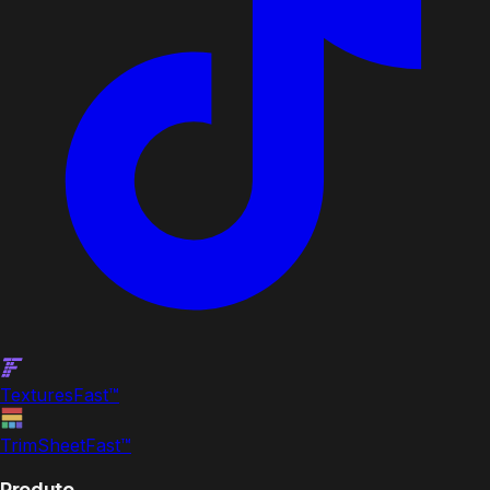
Textures
Fast
™
TrimSheet
Fast
™
Produto