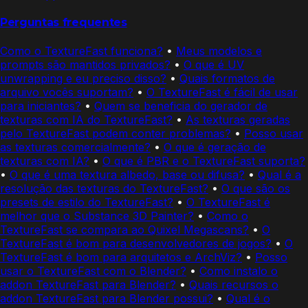
Perguntas frequentes
Como o TextureFast funciona?
•
Meus modelos e
prompts são mantidos privados?
•
O que é UV
unwrapping e eu preciso disso?
•
Quais formatos de
arquivo vocês suportam?
•
O TextureFast é fácil de usar
para iniciantes?
•
Quem se beneficia do gerador de
texturas com IA do TextureFast?
•
As texturas geradas
pelo TextureFast podem conter problemas?
•
Posso usar
as texturas comercialmente?
•
O que é geração de
texturas com IA?
•
O que é PBR e o TextureFast suporta?
•
O que é uma textura albedo, base ou difusa?
•
Qual é a
resolução das texturas do TextureFast?
•
O que são os
presets de estilo do TextureFast?
•
O TextureFast é
melhor que o Substance 3D Painter?
•
Como o
TextureFast se compara ao Quixel Megascans?
•
O
TextureFast é bom para desenvolvedores de jogos?
•
O
TextureFast é bom para arquitetos e ArchViz?
•
Posso
usar o TextureFast com o Blender?
•
Como instalo o
addon TextureFast para Blender?
•
Quais recursos o
addon TextureFast para Blender possui?
•
Qual é o