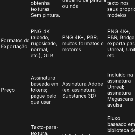
obtenha
texto nos
ou nós
texturas.
seus propri
Sem pintura.
modelos
PNG 4K
PNG 4K+,
(albedo,
PNG 4K+, PBR;
PBR; Bridge
Formatos de
rugosidade,
muitos formatos e
exporta par
Exportação
normal,
motores
Unreal, Unit
etc.), GLB
etc.
Incluído na
Assinatura
assinatura
baseada em
Assinatura Adobe
Unreal;
Preço
tokens;
(ex. assinatura
assinatura
pague pelo
Substance 3D)
Megascans
que usar
avulsa
Fluxo
baseado em
Texto-para-
biblioteca d
textura,