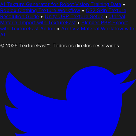
AI Texture Generator for Robot Vision Training Data
•
Roblox Clothing Texture Workflow
•
CS2 Skin Texture
Resolution Guide
•
Unity URP Texture Setup
•
Unreal
Material Import with TextureFast
•
Blender PBR Export
with TextureFast Addon
•
ArchViz Material Workflow with
AI
© 2026 TextureFast™. Todos os direitos reservados.