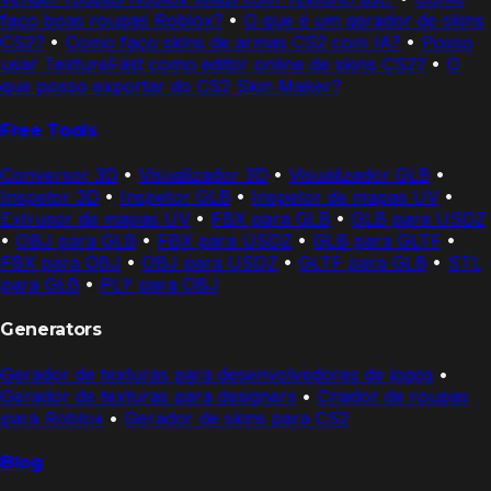
faço boas roupas Roblox?
•
O que é um gerador de skins
CS2?
•
Como faço skins de armas CS2 com IA?
•
Posso
usar TextureFast como editor online de skins CS2?
•
O
que posso exportar do CS2 Skin Maker?
Free Tools
Conversor 3D
•
Visualizador 3D
•
Visualizador GLB
•
Inspetor 3D
•
Inspetor GLB
•
Inspetor de mapas UV
•
Extrusor de mapas UV
•
FBX para GLB
•
GLB para USDZ
•
OBJ para GLB
•
FBX para USDZ
•
GLB para GLTF
•
FBX para OBJ
•
OBJ para USDZ
•
GLTF para GLB
•
STL
para GLB
•
PLY para OBJ
Generators
Gerador de texturas para desenvolvedores de jogos
•
Gerador de texturas para designers
•
Criador de roupas
para Roblox
•
Gerador de skins para CS2
Blog