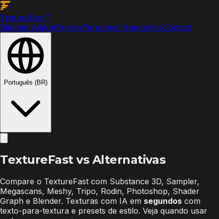
Texture
Fast
™
Blender Addon
Preços
Perguntas frequentes
Contact
Português (BR)
TextureFast vs
Alternativas
Compare o TextureFast com Substance 3D, Sampler,
Megascans, Meshy, Tripo, Rodin, Photoshop, Shader
Graph e Blender. Texturas com IA em
segundos
com
texto-para-textura e presets de estilo. Veja quando usar