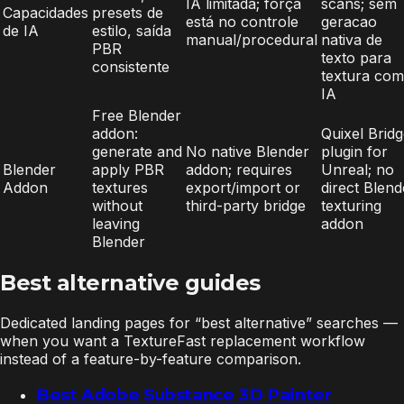
IA limitada; força
scans; sem
Capacidades
presets de
está no controle
geracao
de IA
estilo, saída
manual/procedural
nativa de
PBR
texto para
consistente
textura com
IA
Free Blender
addon:
Quixel Brid
generate and
No native Blender
plugin for
Blender
apply PBR
addon; requires
Unreal; no
Addon
textures
export/import or
direct Blend
without
third-party bridge
texturing
leaving
addon
Blender
Best alternative guides
Dedicated landing pages for “best alternative” searches —
when you want a TextureFast replacement workflow
instead of a feature-by-feature comparison.
Best Adobe Substance 3D Painter