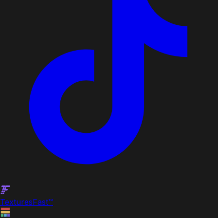
Textures
Fast
™