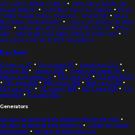
um Roblox Clothes Creator?
•
Como uso o gerador de
roupas Roblox?
•
Como faço merch no Roblox?
•
Posso
vender roupas Roblox feitas com TextureFast?
•
Como
faço boas roupas Roblox?
•
O que é um gerador de skins
CS2?
•
Como faço skins de armas CS2 com IA?
•
Posso
usar TextureFast como editor online de skins CS2?
•
O
que posso exportar do CS2 Skin Maker?
Free Tools
Conversor 3D
•
Visualizador 3D
•
Visualizador GLB
•
Inspetor 3D
•
Inspetor GLB
•
Inspetor de mapas UV
•
Extrusor de mapas UV
•
FBX para GLB
•
GLB para USDZ
•
OBJ para GLB
•
FBX para USDZ
•
GLB para GLTF
•
FBX para OBJ
•
OBJ para USDZ
•
GLTF para GLB
•
STL
para GLB
•
PLY para OBJ
Generators
Gerador de texturas para desenvolvedores de jogos
•
Gerador de texturas para designers
•
Criador de roupas
para Roblox
•
Gerador de skins para CS2