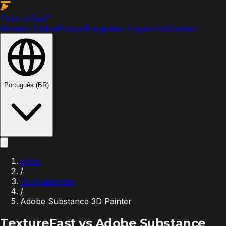
Texture
Fast
™
Blender Addon
Preços
Perguntas frequentes
Contact
Português (BR)
Início
/
Comparações
/
Adobe Substance 3D Painter
TextureFast vs
Adobe Substance