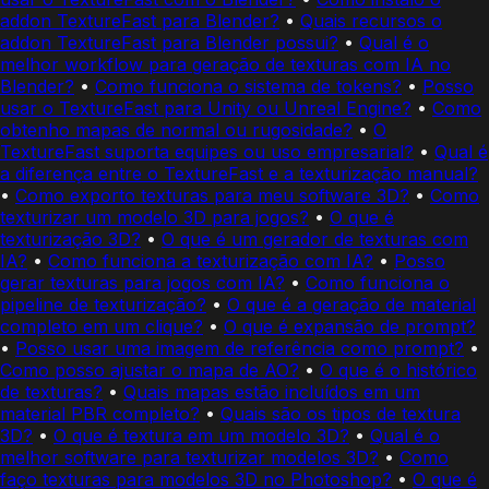
addon TextureFast para Blender?
•
Quais recursos o
addon TextureFast para Blender possui?
•
Qual é o
melhor workflow para geração de texturas com IA no
Blender?
•
Como funciona o sistema de tokens?
•
Posso
usar o TextureFast para Unity ou Unreal Engine?
•
Como
obtenho mapas de normal ou rugosidade?
•
O
TextureFast suporta equipes ou uso empresarial?
•
Qual é
a diferença entre o TextureFast e a texturização manual?
•
Como exporto texturas para meu software 3D?
•
Como
texturizar um modelo 3D para jogos?
•
O que é
texturização 3D?
•
O que é um gerador de texturas com
IA?
•
Como funciona a texturização com IA?
•
Posso
gerar texturas para jogos com IA?
•
Como funciona o
pipeline de texturização?
•
O que é a geração de material
completo em um clique?
•
O que é expansão de prompt?
•
Posso usar uma imagem de referência como prompt?
•
Como posso ajustar o mapa de AO?
•
O que é o histórico
de texturas?
•
Quais mapas estão incluídos em um
material PBR completo?
•
Quais são os tipos de textura
3D?
•
O que é textura em um modelo 3D?
•
Qual é o
melhor software para texturizar modelos 3D?
•
Como
faço texturas para modelos 3D no Photoshop?
•
O que é