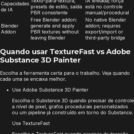
Texto-para-textura,
IA limitada; força
Capacidades
presets de estilo, saída
está no controle
de IA
PBR consistente
manual/procedural
Free Blender addon:
No native Blender
Blender
generate and apply
addon; requires
Addon
PBR textures without
export/import or
leaving Blender
third-party bridge
Quando usar TextureFast vs Adobe
Substance 3D Painter
Escolha a ferramenta certa para o trabalho. Veja quando
cada uma se encaixa melhor.
Use Adobe Substance 3D Painter
Escolha o Substance 3D quando precisar de controle
a nível de pixel, grafos procedurais personalizados
ou um pipeline já construído em torno do Substance.
Use TextureFast