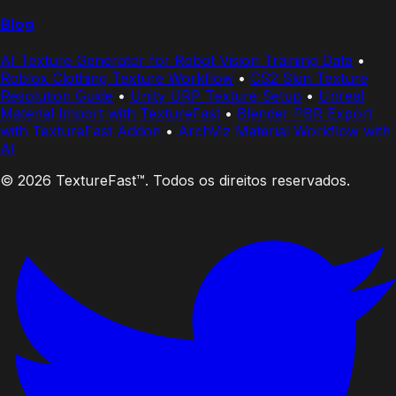
Blog
AI Texture Generator for Robot Vision Training Data
•
Roblox Clothing Texture Workflow
•
CS2 Skin Texture
Resolution Guide
•
Unity URP Texture Setup
•
Unreal
Material Import with TextureFast
•
Blender PBR Export
with TextureFast Addon
•
ArchViz Material Workflow with
AI
© 2026 TextureFast™. Todos os direitos reservados.