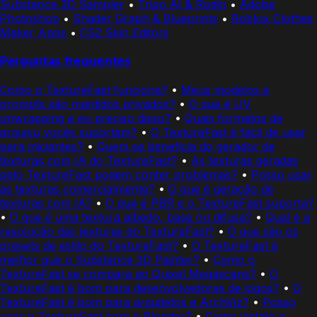
Substance 3D Sampler
•
Tripo AI & Rodin
•
Adobe
Photoshop
•
Shader Graph & Blueprints
•
Roblox Clothes
Maker Apps
•
CS2 Skin Editors
Perguntas frequentes
Como o TextureFast funciona?
•
Meus modelos e
prompts são mantidos privados?
•
O que é UV
unwrapping e eu preciso disso?
•
Quais formatos de
arquivo vocês suportam?
•
O TextureFast é fácil de usar
para iniciantes?
•
Quem se beneficia do gerador de
texturas com IA do TextureFast?
•
As texturas geradas
pelo TextureFast podem conter problemas?
•
Posso usar
as texturas comercialmente?
•
O que é geração de
texturas com IA?
•
O que é PBR e o TextureFast suporta?
•
O que é uma textura albedo, base ou difusa?
•
Qual é a
resolução das texturas do TextureFast?
•
O que são os
presets de estilo do TextureFast?
•
O TextureFast é
melhor que o Substance 3D Painter?
•
Como o
TextureFast se compara ao Quixel Megascans?
•
O
TextureFast é bom para desenvolvedores de jogos?
•
O
TextureFast é bom para arquitetos e ArchViz?
•
Posso
usar o TextureFast com o Blender?
•
Como instalo o