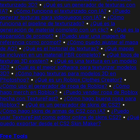
texturizado 3D?
•
¿Qué es un generador de texturas con
IA?
•
¿Cómo funciona el texturizado con IA?
•
¿Puedo
generar texturas para videojuegos con IA?
•
¿Cómo
funciona el pipeline de texturizado?
•
¿Qué es la
generación de material completo con un clic?
•
¿Qué es la
expansión de prompt?
•
¿Puedo usar una imagen de
referencia como prompt?
•
¿Cómo puedo ajustar el mapa
de AO?
•
¿Qué es el historial de texturas?
•
¿Qué mapas
se incluyen en un material PBR completo?
•
¿Qué tipos de
texturas 3D existen?
•
¿Qué es una textura en un modelo
3D?
•
¿Cuál es el mejor software para texturizar modelos
3D?
•
¿Cómo hago texturas para modelos 3D en
Photoshop?
•
¿Qué es un Roblox Clothes Creator?
•
¿Cómo uso el generador de ropa de Roblox?
•
¿Cómo
hago merch en Roblox?
•
¿Puedo vender ropa de Roblox
hecha con TextureFast?
•
¿Cómo hago buena ropa para
Roblox?
•
¿Qué es un generador de skins de CS2?
•
¿Cómo hago skins de armas de CS2 con IA?
•
¿Puedo
usar TextureFast como editor online de skins CS2?
•
¿Qué
puedo exportar desde el CS2 Skin Maker?
Free Tools