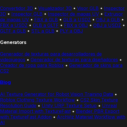
Convertidor 3D
•
Visualizador 3D
•
Visor GLB
•
Inspector
3D
•
Inspector GLB
•
Inspector de mapas UV
•
Extrusor
de mapas UV
•
FBX a GLB
•
GLB a USDZ
•
OBJ a GLB
•
FBX a USDZ
•
GLB a GLTF
•
FBX a OBJ
•
OBJ a USDZ
•
GLTF a GLB
•
STL a GLB
•
PLY a OBJ
Generators
Generador de texturas para desarrolladores de
videojuegos
•
Generador de texturas para diseñadores
•
Creador de ropa para Roblox
•
Generador de skins para
CS2
Blog
AI Texture Generator for Robot Vision Training Data
•
Roblox Clothing Texture Workflow
•
CS2 Skin Texture
Resolution Guide
•
Unity URP Texture Setup
•
Unreal
Material Import with TextureFast
•
Blender PBR Export
with TextureFast Addon
•
ArchViz Material Workflow with
AI