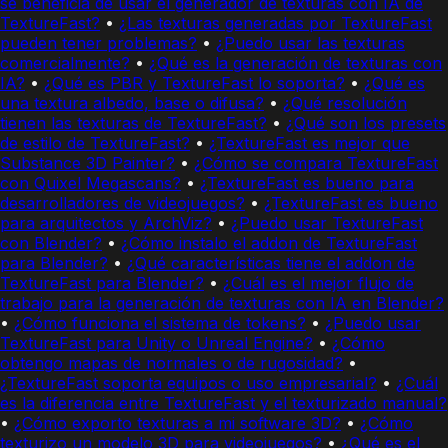
se beneficia de usar el generador de texturas con IA de
TextureFast?
•
¿Las texturas generadas por TextureFast
pueden tener problemas?
•
¿Puedo usar las texturas
comercialmente?
•
¿Qué es la generación de texturas con
IA?
•
¿Qué es PBR y TextureFast lo soporta?
•
¿Qué es
una textura albedo, base o difusa?
•
¿Qué resolución
tienen las texturas de TextureFast?
•
¿Qué son los presets
de estilo de TextureFast?
•
¿TextureFast es mejor que
Substance 3D Painter?
•
¿Cómo se compara TextureFast
con Quixel Megascans?
•
¿TextureFast es bueno para
desarrolladores de videojuegos?
•
¿TextureFast es bueno
para arquitectos y ArchViz?
•
¿Puedo usar TextureFast
con Blender?
•
¿Cómo instalo el addon de TextureFast
para Blender?
•
¿Qué características tiene el addon de
TextureFast para Blender?
•
¿Cuál es el mejor flujo de
trabajo para la generación de texturas con IA en Blender?
•
¿Cómo funciona el sistema de tokens?
•
¿Puedo usar
TextureFast para Unity o Unreal Engine?
•
¿Cómo
obtengo mapas de normales o de rugosidad?
•
¿TextureFast soporta equipos o uso empresarial?
•
¿Cuál
es la diferencia entre TextureFast y el texturizado manual?
•
¿Cómo exporto texturas a mi software 3D?
•
¿Cómo
texturizo un modelo 3D para videojuegos?
•
¿Qué es el