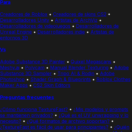
Para
Creadores de Roblox
•
Creadores de skins CS2
•
Desarrolladores Unity
•
Artistas de ArchViz
•
Desarrolladores de videojuegos
•
Desarrolladores de
Unreal Engine
•
Desarrolladores indie
•
Artistas de
entornos 3D
Vs
Adobe Substance 3D Painter
•
Quixel Megascans
•
Meshy.ai
•
Polycam
•
Manual Blender Texturing
•
Adobe
Substance 3D Sampler
•
Tripo AI & Rodin
•
Adobe
Photoshop
•
Shader Graph & Blueprints
•
Roblox Clothes
Maker Apps
•
CS2 Skin Editors
Preguntas frecuentes
¿Cómo funciona TextureFast?
•
¿Mis modelos y prompts
se mantienen privados?
•
¿Qué es el UV unwrapping y lo
necesito?
•
¿Qué formatos de archivo soportan?
•
¿TextureFast es fácil de usar para principiantes?
•
¿Quién