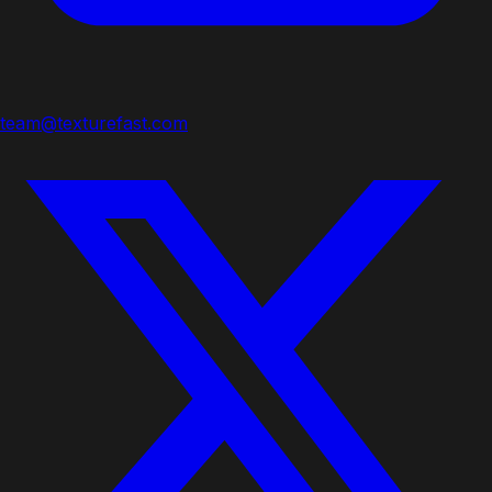
team@texturefast.com