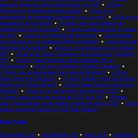
generar texturas para videojuegos con IA?
•
¿Cómo
funciona el pipeline de texturizado?
•
¿Qué es la
generación de material completo con un clic?
•
¿Qué es la
expansión de prompt?
•
¿Puedo usar una imagen de
referencia como prompt?
•
¿Cómo puedo ajustar el mapa
de AO?
•
¿Qué es el historial de texturas?
•
¿Qué mapas
se incluyen en un material PBR completo?
•
¿Qué tipos de
texturas 3D existen?
•
¿Qué es una textura en un modelo
3D?
•
¿Cuál es el mejor software para texturizar modelos
3D?
•
¿Cómo hago texturas para modelos 3D en
Photoshop?
•
¿Qué es un Roblox Clothes Creator?
•
¿Cómo uso el generador de ropa de Roblox?
•
¿Cómo
hago merch en Roblox?
•
¿Puedo vender ropa de Roblox
hecha con TextureFast?
•
¿Cómo hago buena ropa para
Roblox?
•
¿Qué es un generador de skins de CS2?
•
¿Cómo hago skins de armas de CS2 con IA?
•
¿Puedo
usar TextureFast como editor online de skins CS2?
•
¿Qué
puedo exportar desde el CS2 Skin Maker?
Free Tools
Convertidor 3D
•
Visualizador 3D
•
Visor GLB
•
Inspector