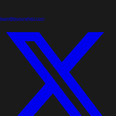
team@texturefast.com