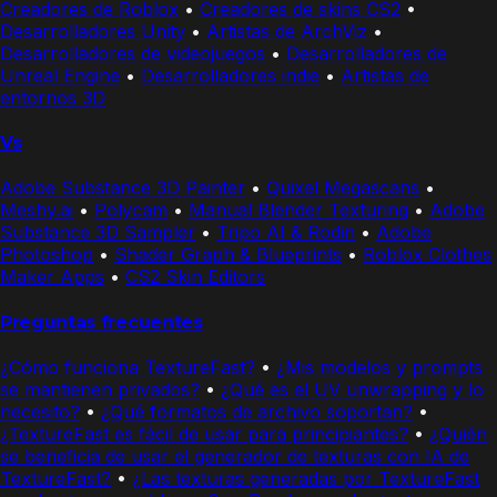
Creadores de Roblox
•
Creadores de skins CS2
•
Desarrolladores Unity
•
Artistas de ArchViz
•
Desarrolladores de videojuegos
•
Desarrolladores de
Unreal Engine
•
Desarrolladores indie
•
Artistas de
entornos 3D
Vs
Adobe Substance 3D Painter
•
Quixel Megascans
•
Meshy.ai
•
Polycam
•
Manual Blender Texturing
•
Adobe
Substance 3D Sampler
•
Tripo AI & Rodin
•
Adobe
Photoshop
•
Shader Graph & Blueprints
•
Roblox Clothes
Maker Apps
•
CS2 Skin Editors
Preguntas frecuentes
¿Cómo funciona TextureFast?
•
¿Mis modelos y prompts
se mantienen privados?
•
¿Qué es el UV unwrapping y lo
necesito?
•
¿Qué formatos de archivo soportan?
•
¿TextureFast es fácil de usar para principiantes?
•
¿Quién
se beneficia de usar el generador de texturas con IA de
TextureFast?
•
¿Las texturas generadas por TextureFast