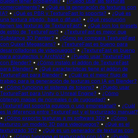
pueden tener problemas?
•
¿Puedo usar las texturas
comercialmente?
•
¿Qué es la generación de texturas con
IA?
•
¿Qué es PBR y TextureFast lo soporta?
•
¿Qué es
una textura albedo, base o difusa?
•
¿Qué resolución
tienen las texturas de TextureFast?
•
¿Qué son los presets
de estilo de TextureFast?
•
¿TextureFast es mejor que
Substance 3D Painter?
•
¿Cómo se compara TextureFast
con Quixel Megascans?
•
¿TextureFast es bueno para
desarrolladores de videojuegos?
•
¿TextureFast es bueno
para arquitectos y ArchViz?
•
¿Puedo usar TextureFast
con Blender?
•
¿Cómo instalo el addon de TextureFast
para Blender?
•
¿Qué características tiene el addon de
TextureFast para Blender?
•
¿Cuál es el mejor flujo de
trabajo para la generación de texturas con IA en Blender?
•
¿Cómo funciona el sistema de tokens?
•
¿Puedo usar
TextureFast para Unity o Unreal Engine?
•
¿Cómo
obtengo mapas de normales o de rugosidad?
•
¿TextureFast soporta equipos o uso empresarial?
•
¿Cuál
es la diferencia entre TextureFast y el texturizado manual?
•
¿Cómo exporto texturas a mi software 3D?
•
¿Cómo
texturizo un modelo 3D para videojuegos?
•
¿Qué es el
texturizado 3D?
•
¿Qué es un generador de texturas con
IA?
•
¿Cómo funciona el texturizado con IA?
•
¿Puedo