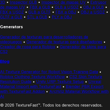
3D
•
Inspector GLB
•
Inspector de mapas UV
•
Extrusor
de mapas UV
•
FBX a GLB
•
GLB a USDZ
•
OBJ a GLB
•
FBX a USDZ
•
GLB a GLTF
•
FBX a OBJ
•
OBJ a USDZ
•
GLTF a GLB
•
STL a GLB
•
PLY a OBJ
Generators
Generador de texturas para desarrolladores de
videojuegos
•
Generador de texturas para diseñadores
•
Creador de ropa para Roblox
•
Generador de skins para
CS2
Blog
AI Texture Generator for Robot Vision Training Data
•
Roblox Clothing Texture Workflow
•
CS2 Skin Texture
Resolution Guide
•
Unity URP Texture Setup
•
Unreal
Material Import with TextureFast
•
Blender PBR Export
with TextureFast Addon
•
ArchViz Material Workflow with
AI
© 2026 TextureFast™. Todos los derechos reservados.