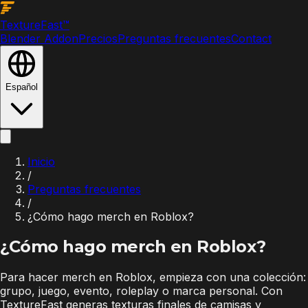
Texture
Fast
™
Blender Addon
Precios
Preguntas frecuentes
Contact
Español
Inicio
/
Preguntas frecuentes
/
¿Cómo hago merch en Roblox?
¿Cómo hago merch en Roblox?
Para hacer merch en Roblox, empieza con una colección:
grupo, juego, evento, roleplay o marca personal. Con
TextureFast generas texturas finales de camisas y