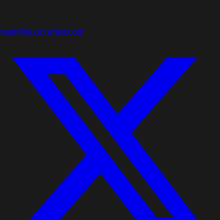
team@texturefast.com