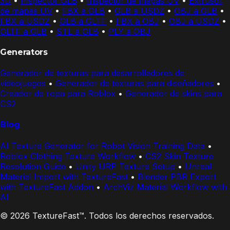
3D
•
Inspector GLB
•
Inspector de mapas UV
•
Extrusor
de mapas UV
•
FBX a GLB
•
GLB a USDZ
•
OBJ a GLB
•
FBX a USDZ
•
GLB a GLTF
•
FBX a OBJ
•
OBJ a USDZ
•
GLTF a GLB
•
STL a GLB
•
PLY a OBJ
Generators
Generador de texturas para desarrolladores de
videojuegos
•
Generador de texturas para diseñadores
•
Creador de ropa para Roblox
•
Generador de skins para
CS2
Blog
AI Texture Generator for Robot Vision Training Data
•
Roblox Clothing Texture Workflow
•
CS2 Skin Texture
Resolution Guide
•
Unity URP Texture Setup
•
Unreal
Material Import with TextureFast
•
Blender PBR Export
with TextureFast Addon
•
ArchViz Material Workflow with
AI
© 2026 TextureFast™. Todos los derechos reservados.