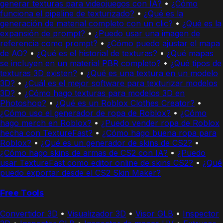
generar texturas para videojuegos con IA?
•
¿Cómo
funciona el pipeline de texturizado?
•
¿Qué es la
generación de material completo con un clic?
•
¿Qué es la
expansión de prompt?
•
¿Puedo usar una imagen de
referencia como prompt?
•
¿Cómo puedo ajustar el mapa
de AO?
•
¿Qué es el historial de texturas?
•
¿Qué mapas
se incluyen en un material PBR completo?
•
¿Qué tipos de
texturas 3D existen?
•
¿Qué es una textura en un modelo
3D?
•
¿Cuál es el mejor software para texturizar modelos
3D?
•
¿Cómo hago texturas para modelos 3D en
Photoshop?
•
¿Qué es un Roblox Clothes Creator?
•
¿Cómo uso el generador de ropa de Roblox?
•
¿Cómo
hago merch en Roblox?
•
¿Puedo vender ropa de Roblox
hecha con TextureFast?
•
¿Cómo hago buena ropa para
Roblox?
•
¿Qué es un generador de skins de CS2?
•
¿Cómo hago skins de armas de CS2 con IA?
•
¿Puedo
usar TextureFast como editor online de skins CS2?
•
¿Qué
puedo exportar desde el CS2 Skin Maker?
Free Tools
Convertidor 3D
•
Visualizador 3D
•
Visor GLB
•
Inspector