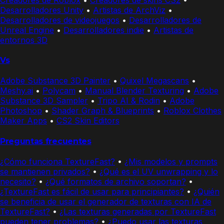
Desarrolladores Unity
•
Artistas de ArchViz
•
Desarrolladores de videojuegos
•
Desarrolladores de
Unreal Engine
•
Desarrolladores indie
•
Artistas de
entornos 3D
Vs
Adobe Substance 3D Painter
•
Quixel Megascans
•
Meshy.ai
•
Polycam
•
Manual Blender Texturing
•
Adobe
Substance 3D Sampler
•
Tripo AI & Rodin
•
Adobe
Photoshop
•
Shader Graph & Blueprints
•
Roblox Clothes
Maker Apps
•
CS2 Skin Editors
Preguntas frecuentes
¿Cómo funciona TextureFast?
•
¿Mis modelos y prompts
se mantienen privados?
•
¿Qué es el UV unwrapping y lo
necesito?
•
¿Qué formatos de archivo soportan?
•
¿TextureFast es fácil de usar para principiantes?
•
¿Quién
se beneficia de usar el generador de texturas con IA de
TextureFast?
•
¿Las texturas generadas por TextureFast
pueden tener problemas?
•
¿Puedo usar las texturas