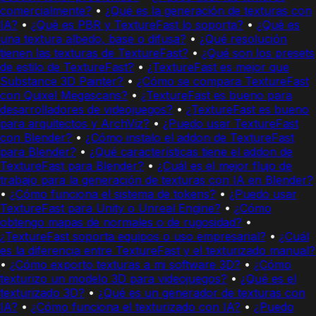
comercialmente?
•
¿Qué es la generación de texturas con
IA?
•
¿Qué es PBR y TextureFast lo soporta?
•
¿Qué es
una textura albedo, base o difusa?
•
¿Qué resolución
tienen las texturas de TextureFast?
•
¿Qué son los presets
de estilo de TextureFast?
•
¿TextureFast es mejor que
Substance 3D Painter?
•
¿Cómo se compara TextureFast
con Quixel Megascans?
•
¿TextureFast es bueno para
desarrolladores de videojuegos?
•
¿TextureFast es bueno
para arquitectos y ArchViz?
•
¿Puedo usar TextureFast
con Blender?
•
¿Cómo instalo el addon de TextureFast
para Blender?
•
¿Qué características tiene el addon de
TextureFast para Blender?
•
¿Cuál es el mejor flujo de
trabajo para la generación de texturas con IA en Blender?
•
¿Cómo funciona el sistema de tokens?
•
¿Puedo usar
TextureFast para Unity o Unreal Engine?
•
¿Cómo
obtengo mapas de normales o de rugosidad?
•
¿TextureFast soporta equipos o uso empresarial?
•
¿Cuál
es la diferencia entre TextureFast y el texturizado manual?
•
¿Cómo exporto texturas a mi software 3D?
•
¿Cómo
texturizo un modelo 3D para videojuegos?
•
¿Qué es el
texturizado 3D?
•
¿Qué es un generador de texturas con
IA?
•
¿Cómo funciona el texturizado con IA?
•
¿Puedo