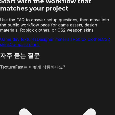
Start with the workflow that
matches your project
Use the FAQ to answer setup questions, then move into
the public workflow page for game assets, design
materials, Roblox clothes, or CS2 weapon skins.
Game dev textures
Designer materials
Roblox clothes
CS2
skins
Compare plans
자주 묻는
질문
TextureFast는 어떻게 작동하나요?