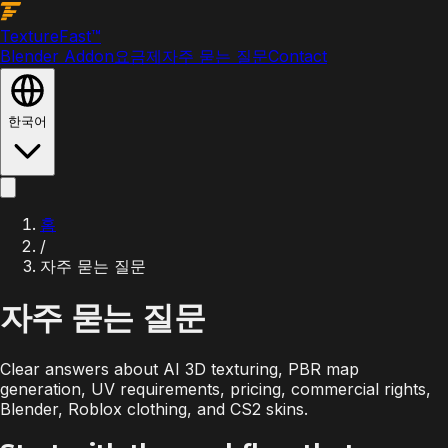
Texture
Fast
™
Blender Addon
요금제
자주 묻는 질문
Contact
한국어
홈
/
자주 묻는 질문
자주 묻는
질문
Clear answers about AI 3D texturing, PBR map
generation, UV requirements, pricing, commercial rights,
Blender, Roblox clothing, and CS2 skins.