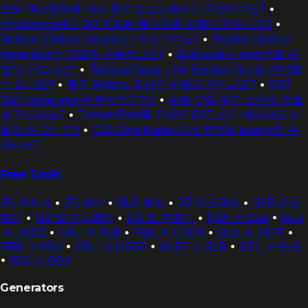
모델 텍스처링에 가장 좋은 소프트웨어는 무엇인가요?
•
Photoshop에서 3D 모델용 텍스처를 어떻게 만드나요?
•
Roblox Clothes Creator란 무엇인가요?
•
Roblox clothes
generator는 어떻게 사용하나요?
•
Roblox에서 merch를 어
떻게 만드나요?
•
TextureFast로 만든 Roblox 의상을 판매할
수 있나요?
•
좋은 Roblox 의상은 어떻게 만드나요?
•
CS2
Skin Generator란 무엇인가요?
•
AI로 CS2 무기 스킨을 어떻
게 만드나요?
•
TextureFast를 온라인 CS2 스킨 에디터로 사
용할 수 있나요?
•
CS2 Skin Maker에서 무엇을 export할 수
있나요?
Free Tools
3D 변환기
•
3D 뷰어
•
GLB 뷰어
•
3D 인스펙터
•
GLB 인스
펙터
•
UV 맵 인스펙터
•
UV 맵 추출기
•
FBX -> GLB
•
GLB
-> USDZ
•
OBJ -> GLB
•
FBX -> USDZ
•
GLB -> GLTF
•
FBX -> OBJ
•
OBJ -> USDZ
•
GLTF -> GLB
•
STL -> GLB
•
PLY -> OBJ
Generators