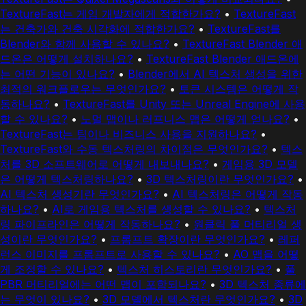
TextureFast는 게임 개발자에게 적합한가요?
•
TextureFast
는 건축가와 건축 시각화에 적합한가요?
•
TextureFast를
Blender와 함께 사용할 수 있나요?
•
TextureFast Blender 애
드온은 어떻게 설치하나요?
•
TextureFast Blender 애드온에
는 어떤 기능이 있나요?
•
Blender에서 AI 텍스처 생성을 위한
최적의 워크플로우는 무엇인가요?
•
토큰 시스템은 어떻게 작
동하나요?
•
TextureFast를 Unity 또는 Unreal Engine에 사용
할 수 있나요?
•
노멀 맵이나 러프니스 맵은 어떻게 얻나요?
•
TextureFast는 팀이나 비즈니스 사용을 지원하나요?
•
TextureFast와 수동 텍스처링의 차이점은 무엇인가요?
•
텍스
처를 3D 소프트웨어로 어떻게 내보내나요?
•
게임용 3D 모델
은 어떻게 텍스처링하나요?
•
3D 텍스처링이란 무엇인가요?
•
AI 텍스처 생성기란 무엇인가요?
•
AI 텍스처링은 어떻게 작동
하나요?
•
AI로 게임용 텍스처를 생성할 수 있나요?
•
텍스처
링 파이프라인은 어떻게 작동하나요?
•
원클릭 풀 머티리얼 생
성이란 무엇인가요?
•
프롬프트 확장이란 무엇인가요?
•
레퍼
런스 이미지를 프롬프트로 사용할 수 있나요?
•
AO 맵을 어떻
게 조정할 수 있나요?
•
텍스처 히스토리란 무엇인가요?
•
풀
PBR 머티리얼에는 어떤 맵이 포함되나요?
•
3D 텍스처 종류에
는 무엇이 있나요?
•
3D 모델에서 텍스처란 무엇인가요?
•
3D