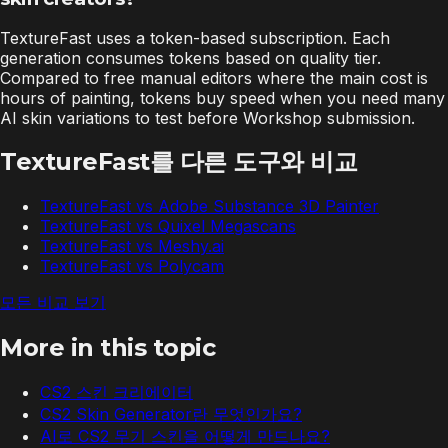
TextureFast uses a token-based subscription. Each
generation consumes tokens based on quality tier.
Compared to free manual editors where the main cost is
hours of painting, tokens buy speed when you need many
AI skin variations to test before Workshop submission.
TextureFast를 다른 도구와 비교
TextureFast vs
Adobe Substance 3D Painter
TextureFast vs
Quixel Megascans
TextureFast vs
Meshy.ai
TextureFast vs
Polycam
모든 비교 보기
More in this topic
CS2 스킨 크리에이터
CS2 Skin Generator란 무엇인가요?
AI로 CS2 무기 스킨을 어떻게 만드나요?