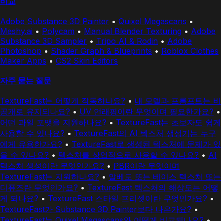
비교
Adobe Substance 3D Painter
•
Quixel Megascans
•
Meshy.ai
•
Polycam
•
Manual Blender Texturing
•
Adobe
Substance 3D Sampler
•
Tripo AI & Rodin
•
Adobe
Photoshop
•
Shader Graph & Blueprints
•
Roblox Clothes
Maker Apps
•
CS2 Skin Editors
자주 묻는 질문
TextureFast는 어떻게 작동하나요?
•
내 모델과 프롬프트는 비
공개로 유지되나요?
•
UV 언래핑이란 무엇이며 필요한가요?
•
어떤 파일 포맷을 지원하나요?
•
TextureFast는 초보자도 쉽게
사용할 수 있나요?
•
TextureFast의 AI 텍스처 생성기는 누구
에게 유용한가요?
•
TextureFast로 생성된 텍스처에 문제가 있
을 수 있나요?
•
텍스처를 상업적으로 사용할 수 있나요?
•
AI
텍스처 생성이란 무엇인가요?
•
PBR이란 무엇이며
TextureFast는 지원하나요?
•
알베도 또는 베이스 텍스처 또는
디퓨즈란 무엇인가요?
•
TextureFast 텍스처의 해상도는 어떻
게 되나요?
•
TextureFast 스타일 프리셋이란 무엇인가요?
•
TextureFast가 Substance 3D Painter보다 나은가요?
•
TextureFast는 Quixel Megascans와 어떻게 비교되나요?
•