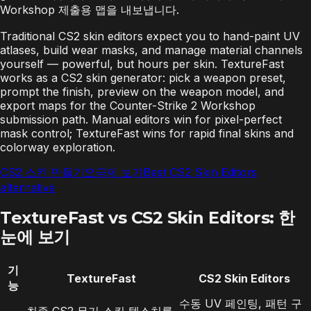
Workshop 제출용 맵을 내보냅니다.
Traditional CS2 skin editors expect you to hand-paint UV
atlases, build wear masks, and manage material channels
yourself — powerful, but hours per skin. TextureFast
works as a CS2 skin generator: pick a weapon preset,
prompt the finish, preview on the weapon model, and
export maps for the Counter-Strike 2 Workshop
submission path. Manual editors win for pixel-perfect
mask control; TextureFast wins for rapid final skins and
colorway exploration.
CS2 스킨 만들기
요금제 보기
Best CS2 Skin Editors
alternative
TextureFast vs CS2 Skin Editors: 한
눈에 보기
기
TextureFast
CS2 Skin Editors
능
수동 UV 페인팅, 패턴 구
최종 CS2 무기 스킨 텍스처를