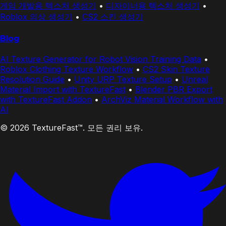
게임 개발용 텍스처 생성기
•
디자이너용 텍스처 생성기
•
Roblox 의상 생성기
•
CS2 스킨 생성기
Blog
AI Texture Generator for Robot Vision Training Data
•
Roblox Clothing Texture Workflow
•
CS2 Skin Texture
Resolution Guide
•
Unity URP Texture Setup
•
Unreal
Material Import with TextureFast
•
Blender PBR Export
with TextureFast Addon
•
ArchViz Material Workflow with
AI
© 2026 TextureFast™. 모든 권리 보유.