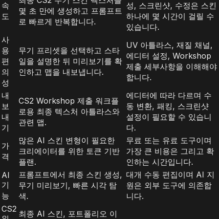
속
성, 스크린샷, 수정은 스킨
몇 초 만에 생성하고 프롬프트
도
하나에 몇 시간이 걸릴 수
로 빠르게 반복합니다.
있습니다.
사
UV 아틀라스, 재질 채널,
용
무기 프리셋을 선택하고 스타
에디터 설정, Workshop
편
일을 설명한 뒤 미리보기를 확
제출 세부사항을 이해해야
의
인하고 맵을 내보냅니다.
합니다.
성
내
에디터에 따라 다르며 수
CS2 Workshop 제출 워크플
보
동 변환, 패킹, 스크린샷
로용 최종 텍스처 아틀라스와
내
설정이 필요할 수 있습니
관련 맵.
기
다.
많은 AI 스킨 변형이 필요한
무료 또는 유료 도구이며
가
크리에이터를 위한 토큰 기반
가장 큰 비용은 그리고 확
격
플랜.
인하는 시간입니다.
프롬프트에서 최종 스킨 생성,
대개 수동 편집이며 AI 지
AI
기
무기 미리보기, 빠른 시각 탐
원은 외부 도구에 의존합
능
색.
니다.
CS2
최종 AI 스킨, 포트폴리오 이
워