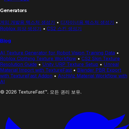
Generators
게임 개발용 텍스처 생성기
•
디자이너용 텍스처 생성기
•
Roblox 의상 생성기
•
CS2 스킨 생성기
Blog
AI Texture Generator for Robot Vision Training Data
•
Roblox Clothing Texture Workflow
•
CS2 Skin Texture
Resolution Guide
•
Unity URP Texture Setup
•
Unreal
Material Import with TextureFast
•
Blender PBR Export
with TextureFast Addon
•
ArchViz Material Workflow with
AI
© 2026 TextureFast™. 모든 권리 보유.