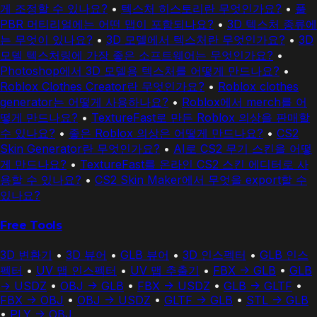
게 조정할 수 있나요?
•
텍스처 히스토리란 무엇인가요?
•
풀
PBR 머티리얼에는 어떤 맵이 포함되나요?
•
3D 텍스처 종류에
는 무엇이 있나요?
•
3D 모델에서 텍스처란 무엇인가요?
•
3D
모델 텍스처링에 가장 좋은 소프트웨어는 무엇인가요?
•
Photoshop에서 3D 모델용 텍스처를 어떻게 만드나요?
•
Roblox Clothes Creator란 무엇인가요?
•
Roblox clothes
generator는 어떻게 사용하나요?
•
Roblox에서 merch를 어
떻게 만드나요?
•
TextureFast로 만든 Roblox 의상을 판매할
수 있나요?
•
좋은 Roblox 의상은 어떻게 만드나요?
•
CS2
Skin Generator란 무엇인가요?
•
AI로 CS2 무기 스킨을 어떻
게 만드나요?
•
TextureFast를 온라인 CS2 스킨 에디터로 사
용할 수 있나요?
•
CS2 Skin Maker에서 무엇을 export할 수
있나요?
Free Tools
3D 변환기
•
3D 뷰어
•
GLB 뷰어
•
3D 인스펙터
•
GLB 인스
펙터
•
UV 맵 인스펙터
•
UV 맵 추출기
•
FBX -> GLB
•
GLB
-> USDZ
•
OBJ -> GLB
•
FBX -> USDZ
•
GLB -> GLTF
•
FBX -> OBJ
•
OBJ -> USDZ
•
GLTF -> GLB
•
STL -> GLB
•
PLY -> OBJ