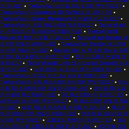
게 되나요?
•
TextureFast 스타일 프리셋이란 무엇인가요?
•
TextureFast가 Substance 3D Painter보다 나은가요?
•
TextureFast는 Quixel Megascans와 어떻게 비교되나요?
•
TextureFast는 게임 개발자에게 적합한가요?
•
TextureFast
는 건축가와 건축 시각화에 적합한가요?
•
TextureFast를
Blender와 함께 사용할 수 있나요?
•
TextureFast Blender 애
드온은 어떻게 설치하나요?
•
TextureFast Blender 애드온에
는 어떤 기능이 있나요?
•
Blender에서 AI 텍스처 생성을 위한
최적의 워크플로우는 무엇인가요?
•
토큰 시스템은 어떻게 작
동하나요?
•
TextureFast를 Unity 또는 Unreal Engine에 사용
할 수 있나요?
•
노멀 맵이나 러프니스 맵은 어떻게 얻나요?
•
TextureFast는 팀이나 비즈니스 사용을 지원하나요?
•
TextureFast와 수동 텍스처링의 차이점은 무엇인가요?
•
텍스
처를 3D 소프트웨어로 어떻게 내보내나요?
•
게임용 3D 모델
은 어떻게 텍스처링하나요?
•
3D 텍스처링이란 무엇인가요?
•
AI 텍스처 생성기란 무엇인가요?
•
AI 텍스처링은 어떻게 작동
하나요?
•
AI로 게임용 텍스처를 생성할 수 있나요?
•
텍스처
링 파이프라인은 어떻게 작동하나요?
•
원클릭 풀 머티리얼 생
성이란 무엇인가요?
•
프롬프트 확장이란 무엇인가요?
•
레퍼
런스 이미지를 프롬프트로 사용할 수 있나요?
•
AO 맵을 어떻