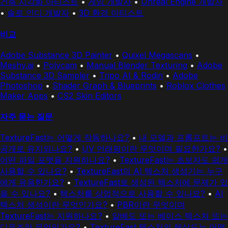
건축 시각화 아티스트
•
게임 개발자
•
Unreal Engine 개발자
•
솔로 인디 개발자
•
3D 환경 아티스트
비교
Adobe Substance 3D Painter
•
Quixel Megascans
•
Meshy.ai
•
Polycam
•
Manual Blender Texturing
•
Adobe
Substance 3D Sampler
•
Tripo AI & Rodin
•
Adobe
Photoshop
•
Shader Graph & Blueprints
•
Roblox Clothes
Maker Apps
•
CS2 Skin Editors
자주 묻는 질문
TextureFast는 어떻게 작동하나요?
•
내 모델과 프롬프트는 비
공개로 유지되나요?
•
UV 언래핑이란 무엇이며 필요한가요?
•
어떤 파일 포맷을 지원하나요?
•
TextureFast는 초보자도 쉽게
사용할 수 있나요?
•
TextureFast의 AI 텍스처 생성기는 누구
에게 유용한가요?
•
TextureFast로 생성된 텍스처에 문제가 있
을 수 있나요?
•
텍스처를 상업적으로 사용할 수 있나요?
•
AI
텍스처 생성이란 무엇인가요?
•
PBR이란 무엇이며
TextureFast는 지원하나요?
•
알베도 또는 베이스 텍스처 또는
디퓨즈란 무엇인가요?
•
TextureFast 텍스처의 해상도는 어떻