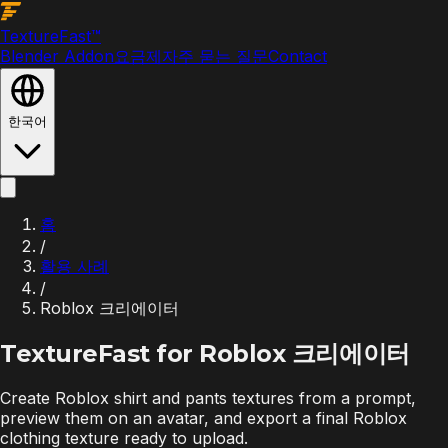
Texture
Fast
™
Blender Addon
요금제
자주 묻는 질문
Contact
한국어
홈
/
활용 사례
/
Roblox 크리에이터
TextureFast for
Roblox 크리에이터
Create Roblox shirt and pants textures from a prompt,
preview them on an avatar, and export a final Roblox
clothing texture ready to upload.