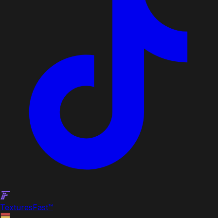
Textures
Fast
™