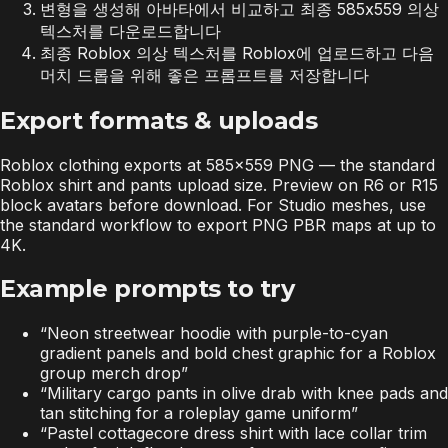
변형을 생성해 아바타에서 비교하고 최종 585x559 의상
텍스처를 다운로드합니다
최종 Roblox 의상 텍스처를 Roblox에 업로드하고 다음
머치 드롭을 위해 좋은 프롬프트를 저장합니다
Export formats & uploads
Roblox clothing exports at 585×559 PNG — the standard
Roblox shirt and pants upload size. Preview on R6 or R15
block avatars before download. For Studio meshes, use
the standard workflow to export PNG PBR maps at up to
4K.
Example prompts to try
“
Neon streetwear hoodie with purple-to-cyan
gradient panels and bold chest graphic for a Roblox
group merch drop
”
“
Military cargo pants in olive drab with knee pads and
tan stitching for a roleplay game uniform
”
“
Pastel cottagecore dress shirt with lace collar trim