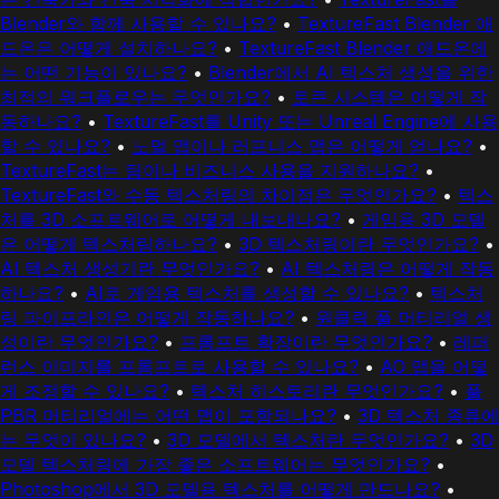
Blender와 함께 사용할 수 있나요?
•
TextureFast Blender 애
드온은 어떻게 설치하나요?
•
TextureFast Blender 애드온에
는 어떤 기능이 있나요?
•
Blender에서 AI 텍스처 생성을 위한
최적의 워크플로우는 무엇인가요?
•
토큰 시스템은 어떻게 작
동하나요?
•
TextureFast를 Unity 또는 Unreal Engine에 사용
할 수 있나요?
•
노멀 맵이나 러프니스 맵은 어떻게 얻나요?
•
TextureFast는 팀이나 비즈니스 사용을 지원하나요?
•
TextureFast와 수동 텍스처링의 차이점은 무엇인가요?
•
텍스
처를 3D 소프트웨어로 어떻게 내보내나요?
•
게임용 3D 모델
은 어떻게 텍스처링하나요?
•
3D 텍스처링이란 무엇인가요?
•
AI 텍스처 생성기란 무엇인가요?
•
AI 텍스처링은 어떻게 작동
하나요?
•
AI로 게임용 텍스처를 생성할 수 있나요?
•
텍스처
링 파이프라인은 어떻게 작동하나요?
•
원클릭 풀 머티리얼 생
성이란 무엇인가요?
•
프롬프트 확장이란 무엇인가요?
•
레퍼
런스 이미지를 프롬프트로 사용할 수 있나요?
•
AO 맵을 어떻
게 조정할 수 있나요?
•
텍스처 히스토리란 무엇인가요?
•
풀
PBR 머티리얼에는 어떤 맵이 포함되나요?
•
3D 텍스처 종류에
는 무엇이 있나요?
•
3D 모델에서 텍스처란 무엇인가요?
•
3D
모델 텍스처링에 가장 좋은 소프트웨어는 무엇인가요?
•
Photoshop에서 3D 모델용 텍스처를 어떻게 만드나요?
•