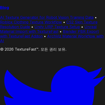
Blog
AI Texture Generator for Robot Vision Training Data
•
Roblox Clothing Texture Workflow
•
CS2 Skin Texture
Resolution Guide
•
Unity URP Texture Setup
•
Unreal
Material Import with TextureFast
•
Blender PBR Export
with TextureFast Addon
•
ArchViz Material Workflow with
AI
© 2026 TextureFast™. 모든 권리 보유.