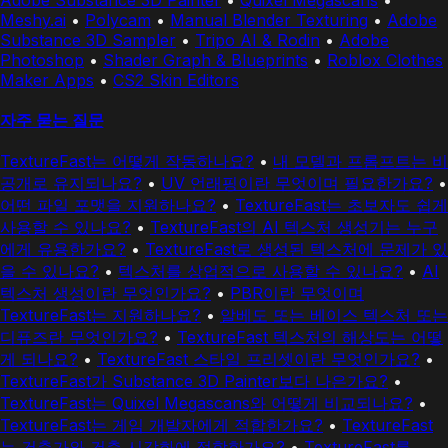
Meshy.ai
•
Polycam
•
Manual Blender Texturing
•
Adobe
Substance 3D Sampler
•
Tripo AI & Rodin
•
Adobe
Photoshop
•
Shader Graph & Blueprints
•
Roblox Clothes
Maker Apps
•
CS2 Skin Editors
자주 묻는 질문
TextureFast는 어떻게 작동하나요?
•
내 모델과 프롬프트는 비
공개로 유지되나요?
•
UV 언래핑이란 무엇이며 필요한가요?
•
어떤 파일 포맷을 지원하나요?
•
TextureFast는 초보자도 쉽게
사용할 수 있나요?
•
TextureFast의 AI 텍스처 생성기는 누구
에게 유용한가요?
•
TextureFast로 생성된 텍스처에 문제가 있
을 수 있나요?
•
텍스처를 상업적으로 사용할 수 있나요?
•
AI
텍스처 생성이란 무엇인가요?
•
PBR이란 무엇이며
TextureFast는 지원하나요?
•
알베도 또는 베이스 텍스처 또는
디퓨즈란 무엇인가요?
•
TextureFast 텍스처의 해상도는 어떻
게 되나요?
•
TextureFast 스타일 프리셋이란 무엇인가요?
•
TextureFast가 Substance 3D Painter보다 나은가요?
•
TextureFast는 Quixel Megascans와 어떻게 비교되나요?
•
TextureFast는 게임 개발자에게 적합한가요?
•
TextureFast
는 건축가와 건축 시각화에 적합한가요?
•
TextureFast를