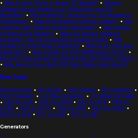
•
Was ist eine Textur in einem 3D-Modell?
•
Welche
Software ist am besten zum Texturieren von 3D-
Modellen?
•
Wie erstelle ich Texturen für 3D-Modelle in
Photoshop?
•
Was ist ein Roblox Clothes Creator?
•
Wie
nutze ich den Roblox Clothes Generator?
•
Wie erstelle
ich Merch auf Roblox?
•
Kann ich Roblox-Kleidung
verkaufen, die mit TextureFast erstellt wurde?
•
Wie
erstelle ich gute Roblox-Kleidung?
•
Was ist ein CS2 Skin
Generator?
•
Wie erstelle ich CS2-Waffenskins mit KI?
•
Kann ich TextureFast als Online-CS2-Skin-Editor nutzen?
•
Was kann ich aus dem CS2 Skin Maker exportieren?
Free Tools
3D-Konverter
•
3D-Viewer
•
GLB-Viewer
•
3D-Inspektor
•
GLB-Inspektor
•
UV-Map-Inspektor
•
UV-Maps-Extruder
•
FBX zu GLB
•
GLB zu USDZ
•
OBJ zu GLB
•
FBX zu
USDZ
•
GLB zu GLTF
•
FBX zu OBJ
•
OBJ zu USDZ
•
GLTF zu GLB
•
STL zu GLB
•
PLY zu OBJ
Generators