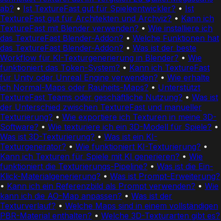
ab?
•
Ist TextureFast gut für Spieleentwickler?
•
Ist
TextureFast gut für Architekten und Archviz?
•
Kann ich
TextureFast mit Blender verwenden?
•
Wie installiere ich
das TextureFast Blender-Addon?
•
Welche Funktionen hat
das TextureFast Blender-Addon?
•
Was ist der beste
Workflow für KI-Texturgenerierung in Blender?
•
Wie
funktioniert das Token-System?
•
Kann ich TextureFast
für Unity oder Unreal Engine verwenden?
•
Wie erhalte
ich Normal-Maps oder Rauheits-Maps?
•
Unterstützt
TextureFast Teams oder geschäftliche Nutzung?
•
Was ist
der Unterschied zwischen TextureFast und manueller
Texturierung?
•
Wie exportiere ich Texturen in meine 3D-
Software?
•
Wie texturiere ich ein 3D-Modell für Spiele?
•
Was ist 3D-Texturierung?
•
Was ist ein KI-
Texturgenerator?
•
Wie funktioniert KI-Texturierung?
•
Kann ich Texturen für Spiele mit KI generieren?
•
Wie
funktioniert die Texturierungs-Pipeline?
•
Was ist die Ein-
Klick-Materialgenerierung?
•
Was ist Prompt-Erweiterung?
•
Kann ich ein Referenzbild als Prompt verwenden?
•
Wie
kann ich die AO-Map anpassen?
•
Was ist der
Texturverlauf?
•
Welche Maps sind in einem vollständigen
PBR-Material enthalten?
•
Welche 3D-Texturarten gibt es?