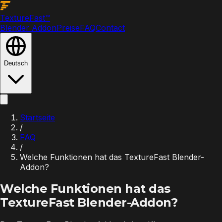
Texture
Fast
™
Blender Addon
Preise
FAQ
Contact
Deutsch
Startseite
/
FAQ
/
Welche Funktionen hat das TextureFast Blender-
Addon?
Welche Funktionen hat das
TextureFast Blender-Addon?