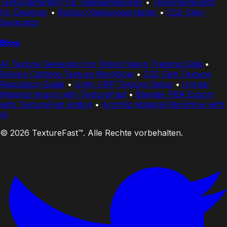
Texturgenerator für Spieleentwickler
•
Texturgenerator
für Designer
•
Roblox-Kleidungsersteller
•
CS2-Skin-
Generator
Blog
AI Texture Generator for Robot Vision Training Data
•
Roblox Clothing Texture Workflow
•
CS2 Skin Texture
Resolution Guide
•
Unity URP Texture Setup
•
Unreal
Material Import with TextureFast
•
Blender PBR Export
with TextureFast Addon
•
ArchViz Material Workflow with
AI
© 2026 TextureFast™. Alle Rechte vorbehalten.