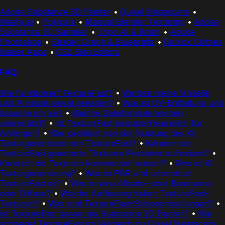
Adobe Substance 3D Painter
•
Quixel Megascans
•
Meshy.ai
•
Polycam
•
Manual Blender Texturing
•
Adobe
Substance 3D Sampler
•
Tripo AI & Rodin
•
Adobe
Photoshop
•
Shader Graph & Blueprints
•
Roblox Clothes
Maker Apps
•
CS2 Skin Editors
FAQ
Wie funktioniert TextureFast?
•
Werden meine Modelle
und Prompts privat gehalten?
•
Was ist UV-Entfaltung und
brauche ich sie?
•
Welche Dateiformate werden
unterstützt?
•
Ist TextureFast benutzerfreundlich für
Anfänger?
•
Wer profitiert von der Nutzung des KI-
Texturgenerators von TextureFast?
•
Können von
TextureFast generierte Texturen Probleme aufweisen?
•
Kann ich die Texturen kommerziell nutzen?
•
Was ist KI-
Texturgenerierung?
•
Was ist PBR und unterstützt
TextureFast es?
•
Was ist eine Albedo- oder Basistextur
oder Diffuse?
•
Welche Auflösung haben TextureFast-
Texturen?
•
Was sind TextureFast-Stilvoreinstellungen?
•
Ist TextureFast besser als Substance 3D Painter?
•
Wie
schneidet TextureFast im Vergleich zu Quixel Megascans