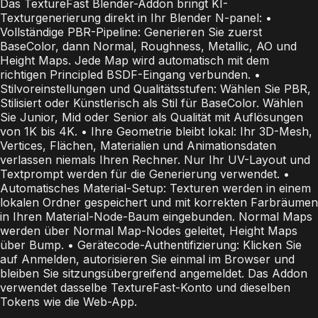
Das TextureFast Blender-Addon bringt KI-
Texturgenerierung direkt in Ihr Blender N-panel: •
Vollständige PBR-Pipeline: Generieren Sie zuerst
BaseColor, dann Normal, Roughness, Metallic, AO und
Height Maps. Jede Map wird automatisch mit dem
richtigen Principled BSDF-Eingang verbunden. •
Stilvoreinstellungen und Qualitätsstufen: Wählen Sie PBR,
Stilisiert oder Künstlerisch als Stil für BaseColor. Wählen
Sie Junior, Mid oder Senior als Qualität mit Auflösungen
von 1K bis 4K. • Ihre Geometrie bleibt lokal: Ihr 3D-Mesh,
Vertices, Flächen, Materialien und Animationsdaten
verlassen niemals Ihren Rechner. Nur Ihr UV-Layout und
Textprompt werden für die Generierung verwendet. •
Automatisches Material-Setup: Texturen werden in einem
lokalen Ordner gespeichert und mit korrekten Farbräumen
in Ihren Material-Node-Baum eingebunden. Normal Maps
werden über Normal Map-Nodes geleitet, Height Maps
über Bump. • Gerätecode-Authentifizierung: Klicken Sie
auf Anmelden, autorisieren Sie einmal im Browser und
bleiben Sie sitzungsübergreifend angemeldet. Das Addon
verwendet dasselbe TextureFast-Konto und dieselben
Tokens wie die Web-App.