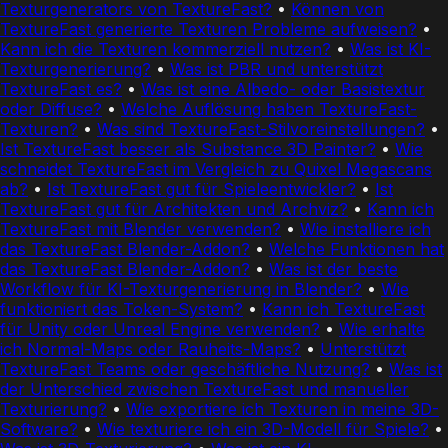
Texturgenerators von TextureFast?
•
Können von
TextureFast generierte Texturen Probleme aufweisen?
•
Kann ich die Texturen kommerziell nutzen?
•
Was ist KI-
Texturgenerierung?
•
Was ist PBR und unterstützt
TextureFast es?
•
Was ist eine Albedo- oder Basistextur
oder Diffuse?
•
Welche Auflösung haben TextureFast-
Texturen?
•
Was sind TextureFast-Stilvoreinstellungen?
•
Ist TextureFast besser als Substance 3D Painter?
•
Wie
schneidet TextureFast im Vergleich zu Quixel Megascans
ab?
•
Ist TextureFast gut für Spieleentwickler?
•
Ist
TextureFast gut für Architekten und Archviz?
•
Kann ich
TextureFast mit Blender verwenden?
•
Wie installiere ich
das TextureFast Blender-Addon?
•
Welche Funktionen hat
das TextureFast Blender-Addon?
•
Was ist der beste
Workflow für KI-Texturgenerierung in Blender?
•
Wie
funktioniert das Token-System?
•
Kann ich TextureFast
für Unity oder Unreal Engine verwenden?
•
Wie erhalte
ich Normal-Maps oder Rauheits-Maps?
•
Unterstützt
TextureFast Teams oder geschäftliche Nutzung?
•
Was ist
der Unterschied zwischen TextureFast und manueller
Texturierung?
•
Wie exportiere ich Texturen in meine 3D-
Software?
•
Wie texturiere ich ein 3D-Modell für Spiele?
•