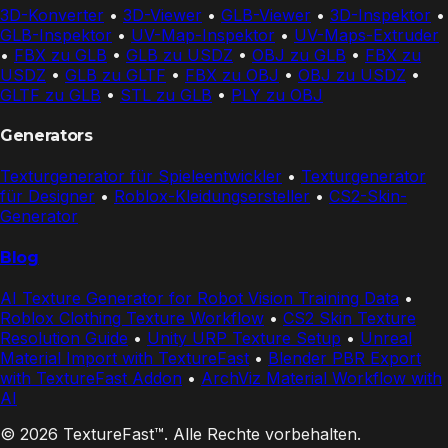
3D-Konverter
•
3D-Viewer
•
GLB-Viewer
•
3D-Inspektor
•
GLB-Inspektor
•
UV-Map-Inspektor
•
UV-Maps-Extruder
•
FBX zu GLB
•
GLB zu USDZ
•
OBJ zu GLB
•
FBX zu
USDZ
•
GLB zu GLTF
•
FBX zu OBJ
•
OBJ zu USDZ
•
GLTF zu GLB
•
STL zu GLB
•
PLY zu OBJ
Generators
Texturgenerator für Spieleentwickler
•
Texturgenerator
für Designer
•
Roblox-Kleidungsersteller
•
CS2-Skin-
Generator
Blog
AI Texture Generator for Robot Vision Training Data
•
Roblox Clothing Texture Workflow
•
CS2 Skin Texture
Resolution Guide
•
Unity URP Texture Setup
•
Unreal
Material Import with TextureFast
•
Blender PBR Export
with TextureFast Addon
•
ArchViz Material Workflow with
AI
© 2026 TextureFast™. Alle Rechte vorbehalten.