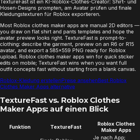
TextureFast ist ein KI-Roblox-Clothes-Creator: Shirt- und
Hosen-Designs prompten, am Avatar prüfen und finale
Kleidungstexturen für Roblox exportieren.
Most Roblox clothes maker apps are manual 2D editors —
you draw on flat shirt and pants templates and hope the
avatar preview looks right. TextureFast is prompt-to-
clothing: describe the garment, preview on an R6 or R15
avatar, and export a 585×559 PNG ready for Roblox
upload. Roblox clothes maker apps win for quick sticker
edits on mobile; TextureFast wins when you want full
outfit concepts fast without starting from a blank canvas.
Roblox-Kleidung erstellen
Preise ansehen
Best Roblox
Clothes Maker Apps alternative
TextureFast vs. Roblox Clothes
Maker Apps: auf einen Blick
Roblox Clothes
Funktion
TextureFast
Maker Apps
Je nach App;