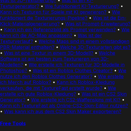
Was ist 3D-Texturierung?
•
Was ist ein KI-
Texturgenerator?
•
Wie funktioniert KI-Texturierung?
•
Kann ich Texturen für Spiele mit KI generieren?
•
Wie
funktioniert die Texturierungs-Pipeline?
•
Was ist die Ein-
Klick-Materialgenerierung?
•
Was ist Prompt-Erweiterung?
•
Kann ich ein Referenzbild als Prompt verwenden?
•
Wie
kann ich die AO-Map anpassen?
•
Was ist der
Texturverlauf?
•
Welche Maps sind in einem vollständigen
PBR-Material enthalten?
•
Welche 3D-Texturarten gibt es?
•
Was ist eine Textur in einem 3D-Modell?
•
Welche
Software ist am besten zum Texturieren von 3D-
Modellen?
•
Wie erstelle ich Texturen für 3D-Modelle in
Photoshop?
•
Was ist ein Roblox Clothes Creator?
•
Wie
nutze ich den Roblox Clothes Generator?
•
Wie erstelle
ich Merch auf Roblox?
•
Kann ich Roblox-Kleidung
verkaufen, die mit TextureFast erstellt wurde?
•
Wie
erstelle ich gute Roblox-Kleidung?
•
Was ist ein CS2 Skin
Generator?
•
Wie erstelle ich CS2-Waffenskins mit KI?
•
Kann ich TextureFast als Online-CS2-Skin-Editor nutzen?
•
Was kann ich aus dem CS2 Skin Maker exportieren?
Free Tools