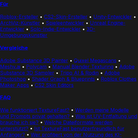
Für
Roblox-Ersteller
•
CS2-Skin-Ersteller
•
Unity-Entwickler
•
ArchViz-Künstler
•
Spieleentwickler
•
Unreal Engine-
Entwickler
•
Solo-Indie-Entwickler
•
3D-
Umgebungskünstler
Vergleiche
Adobe Substance 3D Painter
•
Quixel Megascans
•
Meshy.ai
•
Polycam
•
Manual Blender Texturing
•
Adobe
Substance 3D Sampler
•
Tripo AI & Rodin
•
Adobe
Photoshop
•
Shader Graph & Blueprints
•
Roblox Clothes
Maker Apps
•
CS2 Skin Editors
FAQ
Wie funktioniert TextureFast?
•
Werden meine Modelle
und Prompts privat gehalten?
•
Was ist UV-Entfaltung und
brauche ich sie?
•
Welche Dateiformate werden
unterstützt?
•
Ist TextureFast benutzerfreundlich für
Anfänger?
•
Wer profitiert von der Nutzung des KI-