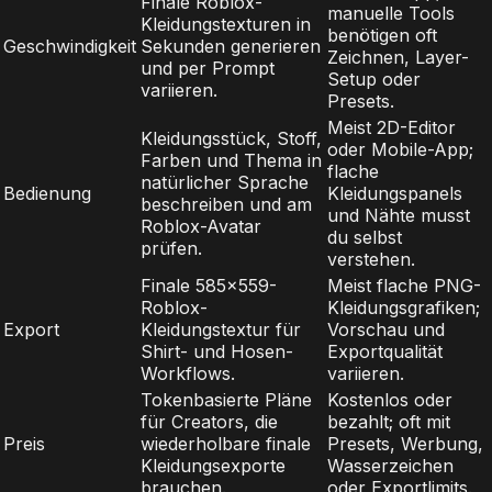
Finale Roblox-
manuelle Tools
Kleidungstexturen in
benötigen oft
Geschwindigkeit
Sekunden generieren
Zeichnen, Layer-
und per Prompt
Setup oder
variieren.
Presets.
Meist 2D-Editor
Kleidungsstück, Stoff,
oder Mobile-App;
Farben und Thema in
flache
natürlicher Sprache
Bedienung
Kleidungspanels
beschreiben und am
und Nähte musst
Roblox-Avatar
du selbst
prüfen.
verstehen.
Finale 585x559-
Meist flache PNG-
Roblox-
Kleidungsgrafiken;
Export
Kleidungstextur für
Vorschau und
Shirt- und Hosen-
Exportqualität
Workflows.
variieren.
Tokenbasierte Pläne
Kostenlos oder
für Creators, die
bezahlt; oft mit
Preis
wiederholbare finale
Presets, Werbung,
Kleidungsexporte
Wasserzeichen
brauchen.
oder Exportlimits.