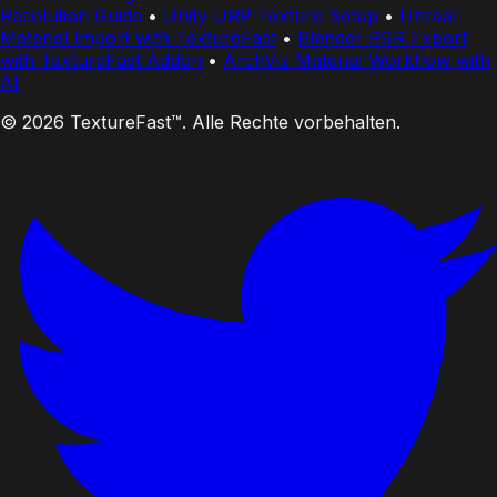
Resolution Guide
•
Unity URP Texture Setup
•
Unreal
Material Import with TextureFast
•
Blender PBR Export
with TextureFast Addon
•
ArchViz Material Workflow with
AI
© 2026 TextureFast™. Alle Rechte vorbehalten.