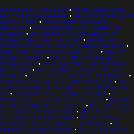
Wie funktioniert TextureFast?
•
Werden meine Modelle
und Prompts privat gehalten?
•
Was ist UV-Entfaltung und
brauche ich sie?
•
Welche Dateiformate werden
unterstützt?
•
Ist TextureFast benutzerfreundlich für
Anfänger?
•
Wer profitiert von der Nutzung des KI-
Texturgenerators von TextureFast?
•
Können von
TextureFast generierte Texturen Probleme aufweisen?
•
Kann ich die Texturen kommerziell nutzen?
•
Was ist KI-
Texturgenerierung?
•
Was ist PBR und unterstützt
TextureFast es?
•
Was ist eine Albedo- oder Basistextur
oder Diffuse?
•
Welche Auflösung haben TextureFast-
Texturen?
•
Was sind TextureFast-Stilvoreinstellungen?
•
Ist TextureFast besser als Substance 3D Painter?
•
Wie
schneidet TextureFast im Vergleich zu Quixel Megascans
ab?
•
Ist TextureFast gut für Spieleentwickler?
•
Ist
TextureFast gut für Architekten und Archviz?
•
Kann ich
TextureFast mit Blender verwenden?
•
Wie installiere ich
das TextureFast Blender-Addon?
•
Welche Funktionen hat
das TextureFast Blender-Addon?
•
Was ist der beste
Workflow für KI-Texturgenerierung in Blender?
•
Wie
funktioniert das Token-System?
•
Kann ich TextureFast