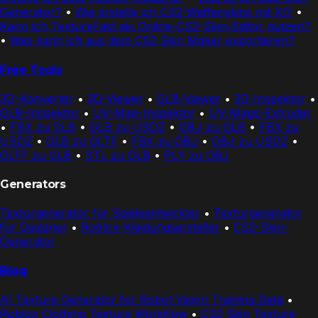
Generator?
•
Wie erstelle ich CS2-Waffenskins mit KI?
•
Kann ich TextureFast als Online-CS2-Skin-Editor nutzen?
•
Was kann ich aus dem CS2 Skin Maker exportieren?
Free Tools
3D-Konverter
•
3D-Viewer
•
GLB-Viewer
•
3D-Inspektor
•
GLB-Inspektor
•
UV-Map-Inspektor
•
UV-Maps-Extruder
•
FBX zu GLB
•
GLB zu USDZ
•
OBJ zu GLB
•
FBX zu
USDZ
•
GLB zu GLTF
•
FBX zu OBJ
•
OBJ zu USDZ
•
GLTF zu GLB
•
STL zu GLB
•
PLY zu OBJ
Generators
Texturgenerator für Spieleentwickler
•
Texturgenerator
für Designer
•
Roblox-Kleidungsersteller
•
CS2-Skin-
Generator
Blog
AI Texture Generator for Robot Vision Training Data
•
Roblox Clothing Texture Workflow
•
CS2 Skin Texture