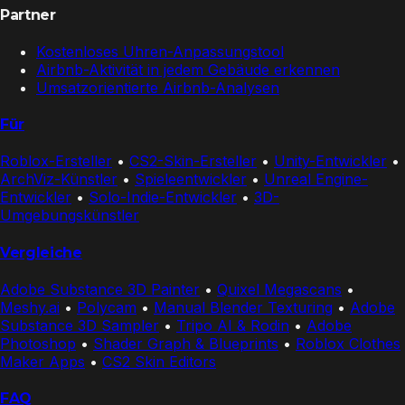
Partner
Kostenloses Uhren-Anpassungstool
Airbnb-Aktivität in jedem Gebäude erkennen
Umsatzorientierte Airbnb-Analysen
Für
Roblox-Ersteller
•
CS2-Skin-Ersteller
•
Unity-Entwickler
•
ArchViz-Künstler
•
Spieleentwickler
•
Unreal Engine-
Entwickler
•
Solo-Indie-Entwickler
•
3D-
Umgebungskünstler
Vergleiche
Adobe Substance 3D Painter
•
Quixel Megascans
•
Meshy.ai
•
Polycam
•
Manual Blender Texturing
•
Adobe
Substance 3D Sampler
•
Tripo AI & Rodin
•
Adobe
Photoshop
•
Shader Graph & Blueprints
•
Roblox Clothes
Maker Apps
•
CS2 Skin Editors
FAQ