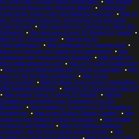
für Unity oder Unreal Engine verwenden?
•
Wie erhalte
ich Normal-Maps oder Rauheits-Maps?
•
Unterstützt
TextureFast Teams oder geschäftliche Nutzung?
•
Was ist
der Unterschied zwischen TextureFast und manueller
Texturierung?
•
Wie exportiere ich Texturen in meine 3D-
Software?
•
Wie texturiere ich ein 3D-Modell für Spiele?
•
Was ist 3D-Texturierung?
•
Was ist ein KI-
Texturgenerator?
•
Wie funktioniert KI-Texturierung?
•
Kann ich Texturen für Spiele mit KI generieren?
•
Wie
funktioniert die Texturierungs-Pipeline?
•
Was ist die Ein-
Klick-Materialgenerierung?
•
Was ist Prompt-Erweiterung?
•
Kann ich ein Referenzbild als Prompt verwenden?
•
Wie
kann ich die AO-Map anpassen?
•
Was ist der
Texturverlauf?
•
Welche Maps sind in einem vollständigen
PBR-Material enthalten?
•
Welche 3D-Texturarten gibt es?
•
Was ist eine Textur in einem 3D-Modell?
•
Welche
Software ist am besten zum Texturieren von 3D-
Modellen?
•
Wie erstelle ich Texturen für 3D-Modelle in
Photoshop?
•
Was ist ein Roblox Clothes Creator?
•
Wie
nutze ich den Roblox Clothes Generator?
•
Wie erstelle
ich Merch auf Roblox?
•
Kann ich Roblox-Kleidung
verkaufen, die mit TextureFast erstellt wurde?
•
Wie
erstelle ich gute Roblox-Kleidung?
•
Was ist ein CS2 Skin