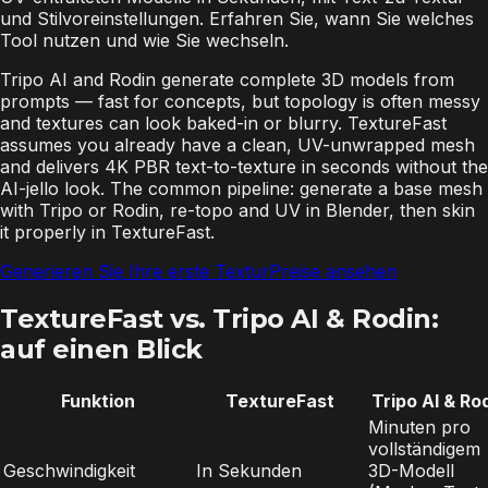
und Stilvoreinstellungen. Erfahren Sie, wann Sie welches
Tool nutzen und wie Sie wechseln.
Tripo AI and Rodin generate complete 3D models from
prompts — fast for concepts, but topology is often messy
and textures can look baked-in or blurry. TextureFast
assumes you already have a clean, UV-unwrapped mesh
and delivers 4K PBR text-to-texture in seconds without the
AI-jello look. The common pipeline: generate a base mesh
with Tripo or Rodin, re-topo and UV in Blender, then skin
it properly in TextureFast.
Generieren Sie Ihre erste Textur
Preise ansehen
TextureFast vs. Tripo AI & Rodin:
auf einen Blick
Funktion
TextureFast
Tripo AI & Ro
Minuten pro
vollständigem
Geschwindigkeit
In Sekunden
3D-Modell