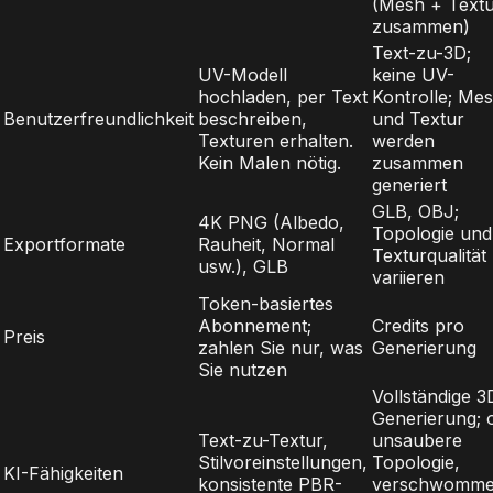
(Mesh + Text
zusammen)
Text-zu-3D;
UV-Modell
keine UV-
hochladen, per Text
Kontrolle; Me
Benutzerfreundlichkeit
beschreiben,
und Textur
Texturen erhalten.
werden
Kein Malen nötig.
zusammen
generiert
GLB, OBJ;
4K PNG (Albedo,
Topologie und
Exportformate
Rauheit, Normal
Texturqualität
usw.), GLB
variieren
Token-basiertes
Abonnement;
Credits pro
Preis
zahlen Sie nur, was
Generierung
Sie nutzen
Vollständige 3
Generierung; o
Text-zu-Textur,
unsaubere
Stilvoreinstellungen,
Topologie,
KI-Fähigkeiten
konsistente PBR-
verschwomm