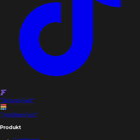
Textures
Fast
™
TrimSheet
Fast
™
Produkt