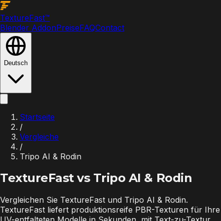
Texture
Fast
™
Blender Addon
Preise
FAQ
Contact
Deutsch
Startseite
/
Vergleiche
/
Tripo AI & Rodin
TextureFast vs
Tripo AI & Rodin
Vergleichen Sie TextureFast und Tripo AI & Rodin.
TextureFast liefert produktionsreife PBR-Texturen für Ihre
UV-entfalteten Modelle in Sekunden, mit Text-zu-Textur