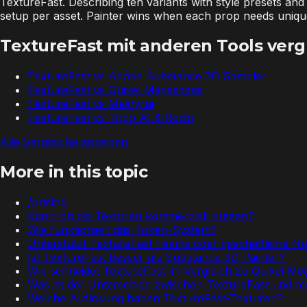
TextureFast. Describing ten variants with style presets 
setup per asset. Painter wins when each prop needs uniqu
TextureFast mit anderen Tools verg
TextureFast vs
Adobe Substance 3D Sampler
TextureFast vs
Quixel Megascans
TextureFast vs
Meshy.ai
TextureFast vs
Tripo AI & Rodin
Alle Vergleiche anzeigen
More in this topic
/pricing
Kann ich die Texturen kommerziell nutzen?
Wie funktioniert das Token-System?
Unterstützt TextureFast Teams oder geschäftliche N
Ist TextureFast besser als Substance 3D Painter?
Wie schneidet TextureFast im Vergleich zu Quixel M
Was ist der Unterschied zwischen TextureFast und m
Welche Auflösung haben TextureFast-Texturen?