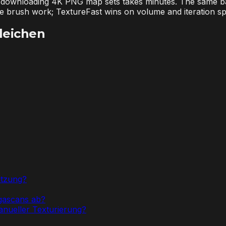
and downloading 4K PNG map sets takes minutes. The same b
e brush work; TextureFast wins on volume and iteration s
leichen
utzung?
egascans ab?
anueller Texturierung?