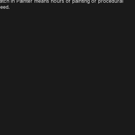
atch in Painter means hours of painting or procedural
peed.