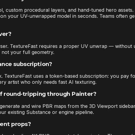
rol, custom procedural layers, and hand-tuned hero assets.
n on your UV-unwrapped model in seconds. Teams often gen
ver?
wser. TextureFast requires a proper UV unwrap — without u
 not your full geometry.
nce subscription?
k. TextureFast uses a token-based subscription: you pay for
ry artist who only needs fast AI texturing.
f round-tripping through Painter?
ou generate and wire PBR maps from the 3D Viewport sideb
ur existing Substance or engine pipeline.
ment props?