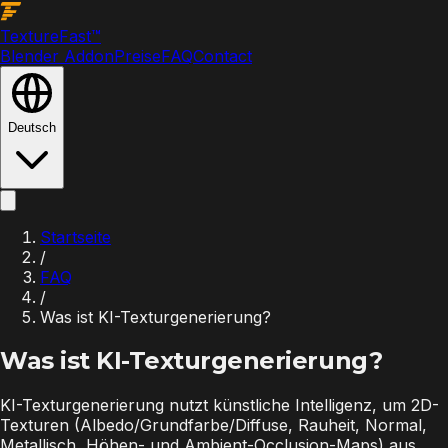
Texture
Fast
™
Blender Addon
Preise
FAQ
Contact
Deutsch
Startseite
/
FAQ
/
Was ist KI-Texturgenerierung?
Was ist KI-Texturgenerierung?
KI-Texturgenerierung nutzt künstliche Intelligenz, um 2D-
Texturen (Albedo/Grundfarbe/Diffuse, Rauheit, Normal,
Metallisch, Höhen- und Ambient-Occlusion-Maps) aus