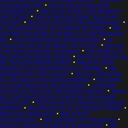
Texturgenerierung?
•
Was ist PBR und unterstützt
TextureFast es?
•
Was ist eine Albedo- oder Basistextur
oder Diffuse?
•
Welche Auflösung haben TextureFast-
Texturen?
•
Was sind TextureFast-Stilvoreinstellungen?
•
Ist TextureFast besser als Substance 3D Painter?
•
Wie
schneidet TextureFast im Vergleich zu Quixel Megascans
ab?
•
Ist TextureFast gut für Spieleentwickler?
•
Ist
TextureFast gut für Architekten und Archviz?
•
Kann ich
TextureFast mit Blender verwenden?
•
Wie installiere ich
das TextureFast Blender-Addon?
•
Welche Funktionen hat
das TextureFast Blender-Addon?
•
Was ist der beste
Workflow für KI-Texturgenerierung in Blender?
•
Wie
funktioniert das Token-System?
•
Kann ich TextureFast
für Unity oder Unreal Engine verwenden?
•
Wie erhalte
ich Normal-Maps oder Rauheits-Maps?
•
Unterstützt
TextureFast Teams oder geschäftliche Nutzung?
•
Was ist
der Unterschied zwischen TextureFast und manueller
Texturierung?
•
Wie exportiere ich Texturen in meine 3D-
Software?
•
Wie texturiere ich ein 3D-Modell für Spiele?
•
Was ist 3D-Texturierung?
•
Was ist ein KI-
Texturgenerator?
•
Wie funktioniert KI-Texturierung?
•
Kann ich Texturen für Spiele mit KI generieren?
•
Wie