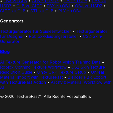
•
FBX zu GLB
•
GLB zu USDZ
•
OBJ zu GLB
•
FBX zu
USDZ
•
GLB zu GLTF
•
FBX zu OBJ
•
OBJ zu USDZ
•
GLTF zu GLB
•
STL zu GLB
•
PLY zu OBJ
Generators
Texturgenerator für Spieleentwickler
•
Texturgenerator
für Designer
•
Roblox-Kleidungsersteller
•
CS2-Skin-
Generator
Blog
AI Texture Generator for Robot Vision Training Data
•
Roblox Clothing Texture Workflow
•
CS2 Skin Texture
Resolution Guide
•
Unity URP Texture Setup
•
Unreal
Material Import with TextureFast
•
Blender PBR Export
with TextureFast Addon
•
ArchViz Material Workflow with
AI
© 2026 TextureFast™. Alle Rechte vorbehalten.