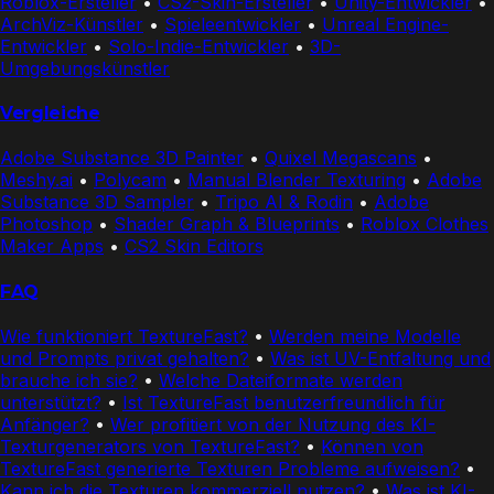
Roblox-Ersteller
•
CS2-Skin-Ersteller
•
Unity-Entwickler
•
ArchViz-Künstler
•
Spieleentwickler
•
Unreal Engine-
Entwickler
•
Solo-Indie-Entwickler
•
3D-
Umgebungskünstler
Vergleiche
Adobe Substance 3D Painter
•
Quixel Megascans
•
Meshy.ai
•
Polycam
•
Manual Blender Texturing
•
Adobe
Substance 3D Sampler
•
Tripo AI & Rodin
•
Adobe
Photoshop
•
Shader Graph & Blueprints
•
Roblox Clothes
Maker Apps
•
CS2 Skin Editors
FAQ
Wie funktioniert TextureFast?
•
Werden meine Modelle
und Prompts privat gehalten?
•
Was ist UV-Entfaltung und
brauche ich sie?
•
Welche Dateiformate werden
unterstützt?
•
Ist TextureFast benutzerfreundlich für
Anfänger?
•
Wer profitiert von der Nutzung des KI-
Texturgenerators von TextureFast?
•
Können von
TextureFast generierte Texturen Probleme aufweisen?
•
Kann ich die Texturen kommerziell nutzen?
•
Was ist KI-