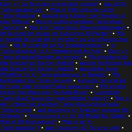
Kann ich die Texturen kommerziell nutzen?
•
Was ist KI-
Texturgenerierung?
•
Was ist PBR und unterstützt
TextureFast es?
•
Was ist eine Albedo- oder Basistextur
oder Diffuse?
•
Welche Auflösung haben TextureFast-
Texturen?
•
Was sind TextureFast-Stilvoreinstellungen?
•
Ist TextureFast besser als Substance 3D Painter?
•
Wie
schneidet TextureFast im Vergleich zu Quixel Megascans
ab?
•
Ist TextureFast gut für Spieleentwickler?
•
Ist
TextureFast gut für Architekten und Archviz?
•
Kann ich
TextureFast mit Blender verwenden?
•
Wie installiere ich
das TextureFast Blender-Addon?
•
Welche Funktionen hat
das TextureFast Blender-Addon?
•
Was ist der beste
Workflow für KI-Texturgenerierung in Blender?
•
Wie
funktioniert das Token-System?
•
Kann ich TextureFast
für Unity oder Unreal Engine verwenden?
•
Wie erhalte
ich Normal-Maps oder Rauheits-Maps?
•
Unterstützt
TextureFast Teams oder geschäftliche Nutzung?
•
Was ist
der Unterschied zwischen TextureFast und manueller
Texturierung?
•
Wie exportiere ich Texturen in meine 3D-
Software?
•
Wie texturiere ich ein 3D-Modell für Spiele?
•
Was ist 3D-Texturierung?
•
Was ist ein KI-
Texturgenerator?
•
Wie funktioniert KI-Texturierung?
•