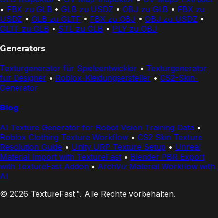
•
FBX zu GLB
•
GLB zu USDZ
•
OBJ zu GLB
•
FBX zu
USDZ
•
GLB zu GLTF
•
FBX zu OBJ
•
OBJ zu USDZ
•
GLTF zu GLB
•
STL zu GLB
•
PLY zu OBJ
Generators
Texturgenerator für Spieleentwickler
•
Texturgenerator
für Designer
•
Roblox-Kleidungsersteller
•
CS2-Skin-
Generator
Blog
AI Texture Generator for Robot Vision Training Data
•
Roblox Clothing Texture Workflow
•
CS2 Skin Texture
Resolution Guide
•
Unity URP Texture Setup
•
Unreal
Material Import with TextureFast
•
Blender PBR Export
with TextureFast Addon
•
ArchViz Material Workflow with
AI
© 2026 TextureFast™. Alle Rechte vorbehalten.