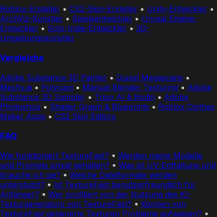
Roblox-Ersteller
•
CS2-Skin-Ersteller
•
Unity-Entwickler
•
ArchViz-Künstler
•
Spieleentwickler
•
Unreal Engine-
Entwickler
•
Solo-Indie-Entwickler
•
3D-
Umgebungskünstler
Vergleiche
Adobe Substance 3D Painter
•
Quixel Megascans
•
Meshy.ai
•
Polycam
•
Manual Blender Texturing
•
Adobe
Substance 3D Sampler
•
Tripo AI & Rodin
•
Adobe
Photoshop
•
Shader Graph & Blueprints
•
Roblox Clothes
Maker Apps
•
CS2 Skin Editors
FAQ
Wie funktioniert TextureFast?
•
Werden meine Modelle
und Prompts privat gehalten?
•
Was ist UV-Entfaltung und
brauche ich sie?
•
Welche Dateiformate werden
unterstützt?
•
Ist TextureFast benutzerfreundlich für
Anfänger?
•
Wer profitiert von der Nutzung des KI-
Texturgenerators von TextureFast?
•
Können von
TextureFast generierte Texturen Probleme aufweisen?
•