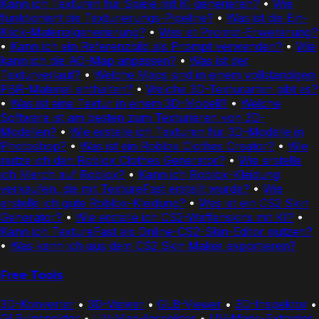
Kann ich Texturen für Spiele mit KI generieren?
•
Wie
funktioniert die Texturierungs-Pipeline?
•
Was ist die Ein-
Klick-Materialgenerierung?
•
Was ist Prompt-Erweiterung?
•
Kann ich ein Referenzbild als Prompt verwenden?
•
Wie
kann ich die AO-Map anpassen?
•
Was ist der
Texturverlauf?
•
Welche Maps sind in einem vollständigen
PBR-Material enthalten?
•
Welche 3D-Texturarten gibt es?
•
Was ist eine Textur in einem 3D-Modell?
•
Welche
Software ist am besten zum Texturieren von 3D-
Modellen?
•
Wie erstelle ich Texturen für 3D-Modelle in
Photoshop?
•
Was ist ein Roblox Clothes Creator?
•
Wie
nutze ich den Roblox Clothes Generator?
•
Wie erstelle
ich Merch auf Roblox?
•
Kann ich Roblox-Kleidung
verkaufen, die mit TextureFast erstellt wurde?
•
Wie
erstelle ich gute Roblox-Kleidung?
•
Was ist ein CS2 Skin
Generator?
•
Wie erstelle ich CS2-Waffenskins mit KI?
•
Kann ich TextureFast als Online-CS2-Skin-Editor nutzen?
•
Was kann ich aus dem CS2 Skin Maker exportieren?
Free Tools
3D-Konverter
•
3D-Viewer
•
GLB-Viewer
•
3D-Inspektor
•
GLB-Inspektor
•
UV-Map-Inspektor
•
UV-Maps-Extruder