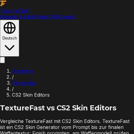
Texture
Fast
™
Blender Addon
Preise
FAQ
Contact
Deutsch
Startseite
/
Vergleiche
/
CS2 Skin Editors
TextureFast vs
CS2 Skin Editors
Vergleiche TextureFast mit CS2 Skin Editors. TextureFast
ist ein CS2 Skin Generator vom Prompt bis zur finalen
Waffentextur: Finish prompten, am Waffenmodell prüfen