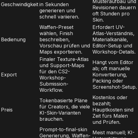
Musteraufbau und
Geschwindigkeit
in Sekunden
Revisionen dauern
generieren und
oft Stunden pro
schnell variieren.
Skin.
Waffen-Preset
Erfordert UV-
wählen, Finish
Atlas-Verständnis,
Bedienung
beschreiben,
Materialkanäle,
Vorschau prüfen und
Editor-Setup und
Maps exportieren.
Workshop-Details.
Finaler Texture-Atlas
Hängt vom Editor
und Support-Maps
ab; oft manuelle
für den CS2-
Export
Konvertierung,
Workshop-
Packing oder
Submission-
Screenshot-Setup.
Workflow.
Kostenlos oder
Tokenbasierte Pläne
bezahlt;
für Creators, die viele
Preis
Hauptkosten sind
KI-Skin-Varianten
Zeit fürs Malen
brauchen.
und Prüfen.
Prompt-to-final-skin
Meist manuell; KI-
Generierung, Waffen-