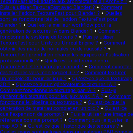
TextureFast est-il adapté aux architectes et à l'ArchViz ?
•
Puis-je utiliser TextureFast avec Blender ?
•
Comment
installer l'addon TextureFast pour Blender ?
•
Quelles
sont les fonctionnalités de l'addon TextureFast pour
Blender ?
•
Quel est le meilleur workflow pour la
génération de textures IA dans Blender ?
•
Comment
fonctionne le système de tokens ?
•
Puis-je utiliser
TextureFast pour Unity ou Unreal Engine ?
•
Comment
obtenir des maps de normales ou de rugosité ?
•
TextureFast prend-il en charge les équipes ou l'utilisation
professionnelle ?
•
Quelle est la différence entre
TextureFast et le texturage manuel ?
•
Comment exporter
des textures vers mon logiciel 3D ?
•
Comment texturer
un modèle 3D pour les jeux ?
•
Qu'est-ce que le texturage
3D ?
•
Qu'est-ce qu'un générateur de textures IA ?
•
Comment fonctionne le texturage par IA ?
•
Puis-je
générer des textures pour les jeux avec l'IA ?
•
Comment
fonctionne le pipeline de texturage ?
•
Qu'est-ce que la
génération de matériau complet en un clic ?
•
Qu'est-ce
que l'expansion de prompt ?
•
Puis-je utiliser une image de
référence comme prompt ?
•
Comment puis-je ajuster la
map AO ?
•
Qu'est-ce que l'historique des textures ?
•
Quelles maps sont incluses dans un matériau PBR complet