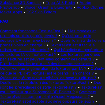
Substance 3D Sampler
•
Tripo AI & Rodin
•
Adobe
Photoshop
•
Shader Graph & Blueprints
•
Roblox Clothes
Maker Apps
•
CS2 Skin Editors
FAQ
Comment fonctionne TextureFast ?
•
Mes modèles et
prompts sont-ils gardés privés ?
•
Qu'est-ce que le
dépliage UV et en ai-je besoin ?
•
Quels formats de fichiers
prenez-vous en charge ?
•
TextureFast est-il facile à
utiliser pour les débutants ?
•
Qui bénéficie du générateur
de textures IA de TextureFast ?
•
Les textures générées
par TextureFast peuvent-elles contenir des défauts ?
•
Puis-je utiliser les textures à des fins commerciales ?
•
Qu'est-ce que la génération de textures par IA ?
•
Qu'est-
ce que le PBR et TextureFast le prend-il en charge ?
•
Qu'est-ce qu'une texture albédo, de base ou diffuse ?
•
Quelle est la résolution des textures TextureFast ?
•
Que
sont les préréglages de style TextureFast ?
•
TextureFast
est-il meilleur que Substance 3D Painter ?
•
Comment
TextureFast se compare-t-il à Quixel Megascans ?
•
TextureFast est-il adapté aux développeurs de jeux ?
•