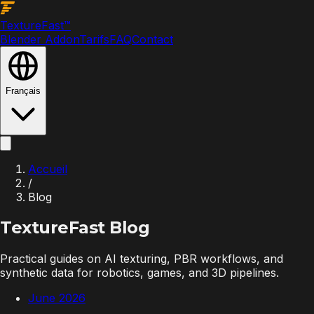
Texture
Fast
™
Blender Addon
Tarifs
FAQ
Contact
Français
Accueil
/
Blog
TextureFast
Blog
Practical guides on AI texturing, PBR workflows, and
synthetic data for robotics, games, and 3D pipelines.
June 2026