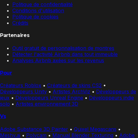
Politique de confidentialité
Conditions d'utilisation
Politique de cookies
Crédits
Partenaires
Outil gratuit de personnalisation de montres
Détecter l'activité Airbnb dans tout immeuble
Analyses Airbnb axées sur les revenus
Pour
Créateurs Roblox
•
Créateurs de skins CS2
•
Développeurs Unity
•
Artistes ArchViz
•
Développeurs de
jeux
•
Développeurs Unreal Engine
•
Développeurs indie
solo
•
Artistes environnement 3D
Vs
Adobe Substance 3D Painter
•
Quixel Megascans
•
Meshy.ai
•
Polycam
•
Manual Blender Texturing
•
Adobe