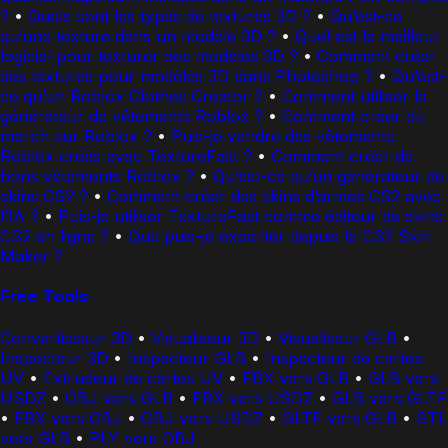
?
•
Quels sont les types de textures 3D ?
•
Qu’est-ce
qu’une texture dans un modèle 3D ?
•
Quel est le meilleur
logiciel pour texturer des modèles 3D ?
•
Comment créer
des textures pour modèles 3D dans Photoshop ?
•
Qu’est-
ce qu’un Roblox Clothes Creator ?
•
Comment utiliser le
générateur de vêtements Roblox ?
•
Comment créer du
merch sur Roblox ?
•
Puis-je vendre des vêtements
Roblox créés avec TextureFast ?
•
Comment créer de
bons vêtements Roblox ?
•
Qu’est-ce qu’un générateur de
skins CS2 ?
•
Comment créer des skins d’armes CS2 avec
l’IA ?
•
Puis-je utiliser TextureFast comme éditeur de skins
CS2 en ligne ?
•
Que puis-je exporter depuis le CS2 Skin
Maker ?
Free Tools
Convertisseur 3D
•
Visualiseur 3D
•
Visualiseur GLB
•
Inspecteur 3D
•
Inspecteur GLB
•
Inspecteur de cartes
UV
•
Extrudeur de cartes UV
•
FBX vers GLB
•
GLB vers
USDZ
•
OBJ vers GLB
•
FBX vers USDZ
•
GLB vers GLTF
•
FBX vers OBJ
•
OBJ vers USDZ
•
GLTF vers GLB
•
STL
vers GLB
•
PLY vers OBJ