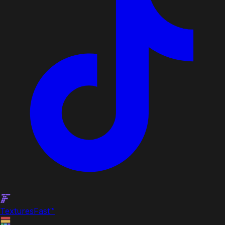
Textures
Fast
™