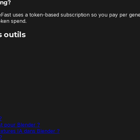
ing?
ureFast uses a token-based subscription so you pay per gene
token spend.
 outils
?
st pour Blender ?
extures IA dans Blender ?
?