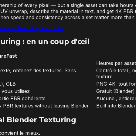
wnership of every pixel — but a single asset can take hours
 UV unwrap, describe the material in text, and get 4K PBR
when speed and consistency across a set matter more than 
lender Texturing alternative
ring : en un coup d'œil
ureFast
Heures par asset
exte, obtenez des textures. Sans
Contrôle total ; 
texture
.), GLB
PNG 4K, tout fo
vous utilisez
Gratuit (Blender)
sortie PBR cohérente
Aucune ; entièr
 PBR textures without leaving Blender
Built into Blend
al Blender Texturing
convient le mieux.