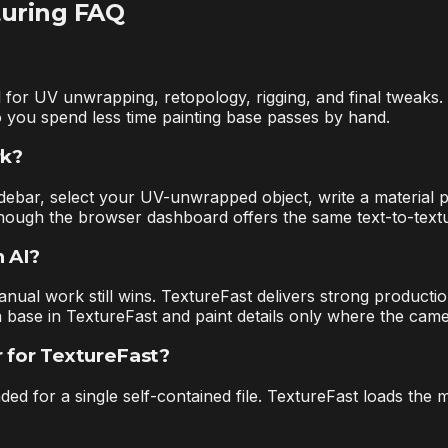
turing FAQ
l for UV unwrapping, retopology, rigging, and final tweaks
 you spend less time painting base passes by hand.
rk?
sidebar, select your UV-unwrapped object, write a material
hough the browser dashboard offers the same text-to-textu
n AI?
anual work still wins. TextureFast delivers strong producti
 a base in TextureFast and paint details only where the cam
r for TextureFast?
d for a single self-contained file. TextureFast loads the 