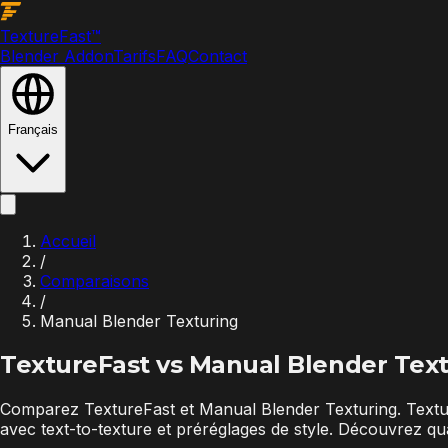
Texture
Fast
™
Blender Addon
Tarifs
FAQ
Contact
Français
Accueil
/
Comparaisons
/
Manual Blender Texturing
TextureFast vs
Manual Blender Text
Comparez TextureFast et Manual Blender Texturing. Textu
avec text-to-texture et préréglages de style. Découvrez q