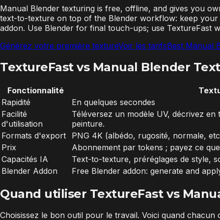
Manual Blender texturing is free, offline, and gives you o
text-to-texture on top of the Blender workflow: keep your
addon. Use Blender for final touch-ups; use TextureFast 
Générez votre première texture
Voir les tarifs
Best Manual B
TextureFast vs Manual Blender Textu
Fonctionnalité
Text
Rapidité
En quelques secondes
Facilité
Téléversez un modèle UV, décrivez en t
d'utilisation
peinture.
Formats d'export
PNG 4K (albédo, rugosité, normale, etc
Prix
Abonnement par tokens ; payez ce que 
Capacités IA
Text-to-texture, préréglages de style, 
Blender Addon
Free Blender addon: generate and apply
Quand utiliser TextureFast vs Manu
Choisissez le bon outil pour le travail. Voici quand chacun 