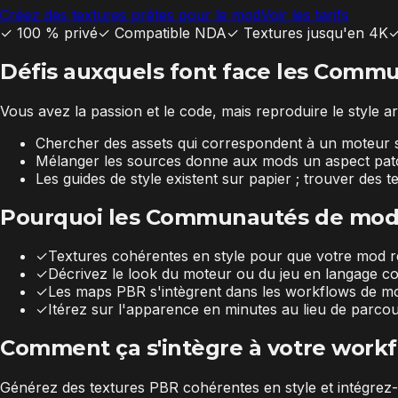
Créez des textures prêtes pour le mod
Voir les tarifs
✓
100 % privé
✓
Compatible NDA
✓
Textures jusqu'en 4K
Défis auxquels font face les Com
Vous avez la passion et le code, mais reproduire le style ar
Chercher des assets qui correspondent à un moteur s
Mélanger les sources donne aux mods un aspect patch
Les guides de style existent sur papier ; trouver des 
Pourquoi les Communautés de moddi
✓
Textures cohérentes en style pour que votre mod r
✓
Décrivez le look du moteur ou du jeu en langage co
✓
Les maps PBR s'intègrent dans les workflows de mo
✓
Itérez sur l'apparence en minutes au lieu de parco
Comment ça s'intègre à votre work
Générez des textures PBR cohérentes en style et intégrez-