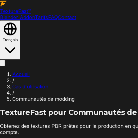
Texture
Fast
™
Blender Addon
Tarifs
FAQ
Contact
Français
Accueil
/
Cas d'utilisation
/
Communautés de modding
TextureFast pour
Communautés de
Obtenez des textures PBR prêtes pour la production en qu
compte.