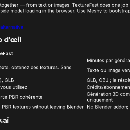
together — from text or images. TextureFast does one job 
t-side model loading in the browser. Use Meshy to bootst
alternative
p d'œil
eFast
Minutes par généra
exte, obtenez des textures. Sans
Texte ou image ver
.), GLB
GLB, OBJ ; la résol
ous utilisez
Crédits/abonnement
Génération 3D comp
sortie PBR cohérente
uniquement
 PBR textures without leaving Blender
No Blender addon;
.ai