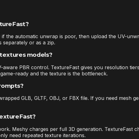
xtureFast?
f the automatic unwrap is poor, then upload the UV-unwrapp
separately or as a zip.
 textures models?
ware PBR control. TextureFast gives you resolution tiers u
ame-ready and the texture is the bottleneck.
prompts?
wrapped GLB, GLTF, OBJ, or FBX file. If you need mesh gene
TextureFast?
work. Meshy charges per full 3D generation. TextureFast ch
ly need repeated texture iterations.