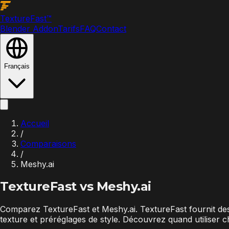
Texture
Fast
™
Blender Addon
Tarifs
FAQ
Contact
Français
Accueil
/
Comparaisons
/
Meshy.ai
TextureFast vs
Meshy.ai
Comparez TextureFast et Meshy.ai. TextureFast fournit de
texture et préréglages de style. Découvrez quand utiliser