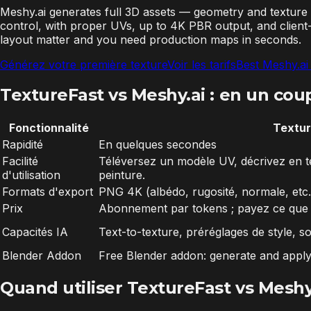
Meshy.ai generates full 3D assets — geometry and texture 
control, with proper UVs, up to 4K PBR output, and clien
layout matter and you need production maps in seconds.
Générez votre première texture
Voir les tarifs
Best Meshy.ai 
TextureFast vs Meshy.ai : en un cou
Fonctionnalité
Textur
Rapidité
En quelques secondes
Facilité
Téléversez un modèle UV, décrivez en t
d'utilisation
peinture.
Formats d'export
PNG 4K (albédo, rugosité, normale, etc
Prix
Abonnement par tokens ; payez ce que v
Capacités IA
Text-to-texture, préréglages de style, 
Blender Addon
Free Blender addon: generate and apply
Quand utiliser TextureFast vs Meshy