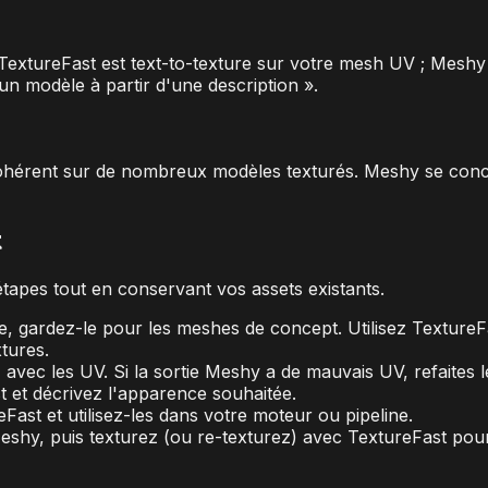
TextureFast est text-to-texture sur votre mesh UV ; Meshy es
n modèle à partir d'une description ».
ohérent sur de nombreux modèles texturés. Meshy se concen
t
apes tout en conservant vos assets existants.
e, gardez-le pour les meshes de concept. Utilisez Texture
tures.
avec les UV. Si la sortie Meshy a de mauvais UV, refaites
 et décrivez l'apparence souhaitée.
st et utilisez-les dans votre moteur ou pipeline.
hy, puis texturez (ou re-texturez) avec TextureFast pour 