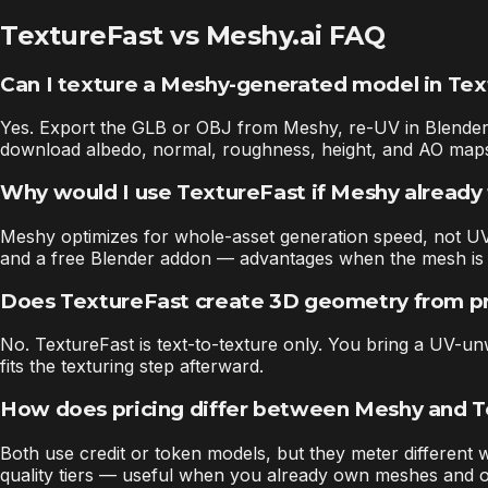
TextureFast vs Meshy.ai FAQ
Can I texture a Meshy-generated model in Te
Yes. Export the GLB or OBJ from Meshy, re-UV in Blender i
download albedo, normal, roughness, height, and AO maps 
Why would I use TextureFast if Meshy already
Meshy optimizes for whole-asset generation speed, not UV-a
and a free Blender addon — advantages when the mesh is g
Does TextureFast create 3D geometry from 
No. TextureFast is text-to-texture only. You bring a UV-un
fits the texturing step afterward.
How does pricing differ between Meshy and 
Both use credit or token models, but they meter different 
quality tiers — useful when you already own meshes and on