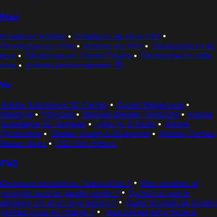
Pour
Créateurs Roblox
•
Créateurs de skins CS2
•
Développeurs Unity
•
Artistes ArchViz
•
Développeurs de
jeux
•
Développeurs Unreal Engine
•
Développeurs indie
solo
•
Artistes environnement 3D
Vs
Adobe Substance 3D Painter
•
Quixel Megascans
•
Meshy.ai
•
Polycam
•
Manual Blender Texturing
•
Adobe
Substance 3D Sampler
•
Tripo AI & Rodin
•
Adobe
Photoshop
•
Shader Graph & Blueprints
•
Roblox Clothes
Maker Apps
•
CS2 Skin Editors
FAQ
Comment fonctionne TextureFast ?
•
Mes modèles et
prompts sont-ils gardés privés ?
•
Qu'est-ce que le
dépliage UV et en ai-je besoin ?
•
Quels formats de fichiers
prenez-vous en charge ?
•
TextureFast est-il facile à