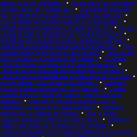
utiliser pour les débutants ?
•
Qui bénéficie du générateur
de textures IA de TextureFast ?
•
Les textures générées
par TextureFast peuvent-elles contenir des défauts ?
•
Puis-je utiliser les textures à des fins commerciales ?
•
Qu'est-ce que la génération de textures par IA ?
•
Qu'est-
ce que le PBR et TextureFast le prend-il en charge ?
•
Qu'est-ce qu'une texture albédo, de base ou diffuse ?
•
Quelle est la résolution des textures TextureFast ?
•
Que
sont les préréglages de style TextureFast ?
•
TextureFast
est-il meilleur que Substance 3D Painter ?
•
Comment
TextureFast se compare-t-il à Quixel Megascans ?
•
TextureFast est-il adapté aux développeurs de jeux ?
•
TextureFast est-il adapté aux architectes et à l'ArchViz ?
•
Puis-je utiliser TextureFast avec Blender ?
•
Comment
installer l'addon TextureFast pour Blender ?
•
Quelles
sont les fonctionnalités de l'addon TextureFast pour
Blender ?
•
Quel est le meilleur workflow pour la
génération de textures IA dans Blender ?
•
Comment
fonctionne le système de tokens ?
•
Puis-je utiliser
TextureFast pour Unity ou Unreal Engine ?
•
Comment
obtenir des maps de normales ou de rugosité ?
•
TextureFast prend-il en charge les équipes ou l'utilisation