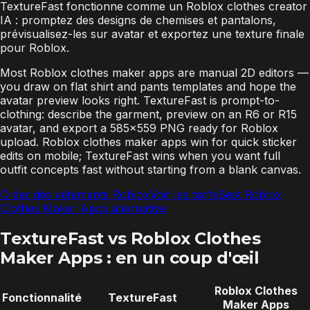
TextureFast fonctionne comme un Roblox clothes creator
IA : promptez des designs de chemises et pantalons,
prévisualisez-les sur avatar et exportez une texture finale
pour Roblox.
Most Roblox clothes maker apps are manual 2D editors —
you draw on flat shirt and pants templates and hope the
avatar preview looks right. TextureFast is prompt-to-
clothing: describe the garment, preview on an R6 or R15
avatar, and export a 585×559 PNG ready for Roblox
upload. Roblox clothes maker apps win for quick sticker
edits on mobile; TextureFast wins when you want full
outfit concepts fast without starting from a blank canvas.
Créer des vêtements Roblox
Voir les tarifs
Best Roblox
Clothes Maker Apps alternative
TextureFast vs Roblox Clothes
Maker Apps : en un coup d'œil
Roblox Clothes
Fonctionnalité
TextureFast
Maker Apps