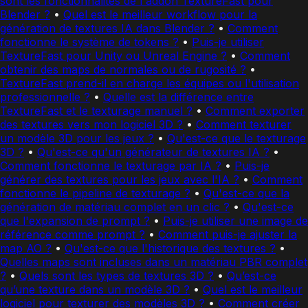
sont les fonctionnalités de l'addon TextureFast pour
Blender ?
•
Quel est le meilleur workflow pour la
génération de textures IA dans Blender ?
•
Comment
fonctionne le système de tokens ?
•
Puis-je utiliser
TextureFast pour Unity ou Unreal Engine ?
•
Comment
obtenir des maps de normales ou de rugosité ?
•
TextureFast prend-il en charge les équipes ou l'utilisation
professionnelle ?
•
Quelle est la différence entre
TextureFast et le texturage manuel ?
•
Comment exporter
des textures vers mon logiciel 3D ?
•
Comment texturer
un modèle 3D pour les jeux ?
•
Qu'est-ce que le texturage
3D ?
•
Qu'est-ce qu'un générateur de textures IA ?
•
Comment fonctionne le texturage par IA ?
•
Puis-je
générer des textures pour les jeux avec l'IA ?
•
Comment
fonctionne le pipeline de texturage ?
•
Qu'est-ce que la
génération de matériau complet en un clic ?
•
Qu'est-ce
que l'expansion de prompt ?
•
Puis-je utiliser une image de
référence comme prompt ?
•
Comment puis-je ajuster la
map AO ?
•
Qu'est-ce que l'historique des textures ?
•
Quelles maps sont incluses dans un matériau PBR complet
?
•
Quels sont les types de textures 3D ?
•
Qu’est-ce
qu’une texture dans un modèle 3D ?
•
Quel est le meilleur
logiciel pour texturer des modèles 3D ?
•
Comment créer