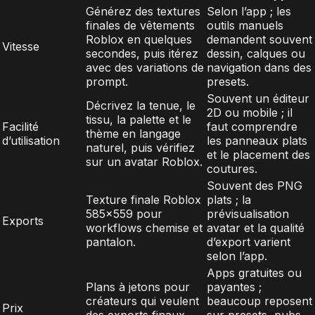
Générez des textures
Selon l’app ; les
finales de vêtements
outils manuels
Roblox en quelques
demandent souvent
Vitesse
secondes, puis itérez
dessin, calques ou
avec des variations de
navigation dans des
prompt.
presets.
Souvent un éditeur
Décrivez la tenue, le
2D ou mobile ; il
tissu, la palette et le
Facilité
faut comprendre
thème en langage
d’utilisation
les panneaux plats
naturel, puis vérifiez
et le placement des
sur un avatar Roblox.
coutures.
Souvent des PNG
Texture finale Roblox
plats ; la
585x559 pour
prévisualisation
Exports
workflows chemise et
avatar et la qualité
pantalon.
d’export varient
selon l’app.
Apps gratuites ou
Plans à jetons pour
payantes ;
créateurs qui veulent
beaucoup reposent
Prix
des exports finaux
sur presets, pubs,