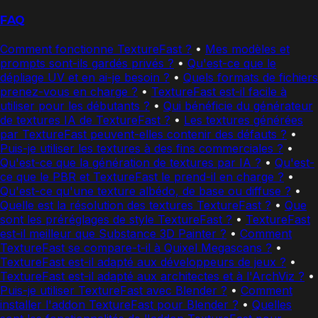
FAQ
Comment fonctionne TextureFast ?
•
Mes modèles et
prompts sont-ils gardés privés ?
•
Qu'est-ce que le
dépliage UV et en ai-je besoin ?
•
Quels formats de fichiers
prenez-vous en charge ?
•
TextureFast est-il facile à
utiliser pour les débutants ?
•
Qui bénéficie du générateur
de textures IA de TextureFast ?
•
Les textures générées
par TextureFast peuvent-elles contenir des défauts ?
•
Puis-je utiliser les textures à des fins commerciales ?
•
Qu'est-ce que la génération de textures par IA ?
•
Qu'est-
ce que le PBR et TextureFast le prend-il en charge ?
•
Qu'est-ce qu'une texture albédo, de base ou diffuse ?
•
Quelle est la résolution des textures TextureFast ?
•
Que
sont les préréglages de style TextureFast ?
•
TextureFast
est-il meilleur que Substance 3D Painter ?
•
Comment
TextureFast se compare-t-il à Quixel Megascans ?
•
TextureFast est-il adapté aux développeurs de jeux ?
•
TextureFast est-il adapté aux architectes et à l'ArchViz ?
•
Puis-je utiliser TextureFast avec Blender ?
•
Comment
installer l'addon TextureFast pour Blender ?
•
Quelles