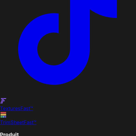
Textures
Fast
™
TrimSheet
Fast
™
Produit