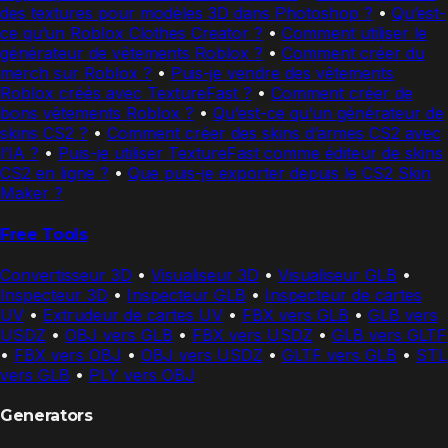
des textures pour modèles 3D dans Photoshop ?
•
Qu’est-
ce qu’un Roblox Clothes Creator ?
•
Comment utiliser le
générateur de vêtements Roblox ?
•
Comment créer du
merch sur Roblox ?
•
Puis-je vendre des vêtements
Roblox créés avec TextureFast ?
•
Comment créer de
bons vêtements Roblox ?
•
Qu’est-ce qu’un générateur de
skins CS2 ?
•
Comment créer des skins d’armes CS2 avec
l’IA ?
•
Puis-je utiliser TextureFast comme éditeur de skins
CS2 en ligne ?
•
Que puis-je exporter depuis le CS2 Skin
Maker ?
Free Tools
Convertisseur 3D
•
Visualiseur 3D
•
Visualiseur GLB
•
Inspecteur 3D
•
Inspecteur GLB
•
Inspecteur de cartes
UV
•
Extrudeur de cartes UV
•
FBX vers GLB
•
GLB vers
USDZ
•
OBJ vers GLB
•
FBX vers USDZ
•
GLB vers GLTF
•
FBX vers OBJ
•
OBJ vers USDZ
•
GLTF vers GLB
•
STL
vers GLB
•
PLY vers OBJ
Generators