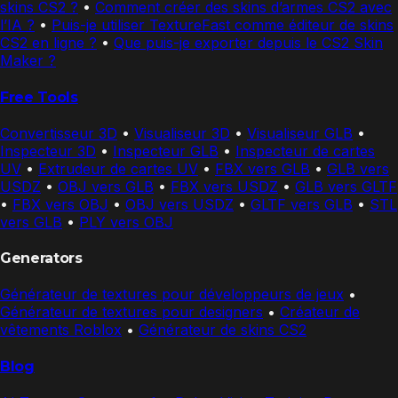
skins CS2 ?
•
Comment créer des skins d’armes CS2 avec
l’IA ?
•
Puis-je utiliser TextureFast comme éditeur de skins
CS2 en ligne ?
•
Que puis-je exporter depuis le CS2 Skin
Maker ?
Free Tools
Convertisseur 3D
•
Visualiseur 3D
•
Visualiseur GLB
•
Inspecteur 3D
•
Inspecteur GLB
•
Inspecteur de cartes
UV
•
Extrudeur de cartes UV
•
FBX vers GLB
•
GLB vers
USDZ
•
OBJ vers GLB
•
FBX vers USDZ
•
GLB vers GLTF
•
FBX vers OBJ
•
OBJ vers USDZ
•
GLTF vers GLB
•
STL
vers GLB
•
PLY vers OBJ
Generators
Générateur de textures pour développeurs de jeux
•
Générateur de textures pour designers
•
Créateur de
vêtements Roblox
•
Générateur de skins CS2
Blog