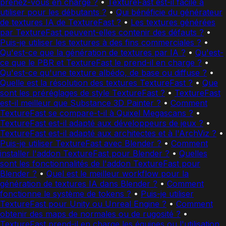
prenez-vous en charge ?
•
TextureFast est-il facile à
utiliser pour les débutants ?
•
Qui bénéficie du générateur
de textures IA de TextureFast ?
•
Les textures générées
par TextureFast peuvent-elles contenir des défauts ?
•
Puis-je utiliser les textures à des fins commerciales ?
•
Qu'est-ce que la génération de textures par IA ?
•
Qu'est-
ce que le PBR et TextureFast le prend-il en charge ?
•
Qu'est-ce qu'une texture albédo, de base ou diffuse ?
•
Quelle est la résolution des textures TextureFast ?
•
Que
sont les préréglages de style TextureFast ?
•
TextureFast
est-il meilleur que Substance 3D Painter ?
•
Comment
TextureFast se compare-t-il à Quixel Megascans ?
•
TextureFast est-il adapté aux développeurs de jeux ?
•
TextureFast est-il adapté aux architectes et à l'ArchViz ?
•
Puis-je utiliser TextureFast avec Blender ?
•
Comment
installer l'addon TextureFast pour Blender ?
•
Quelles
sont les fonctionnalités de l'addon TextureFast pour
Blender ?
•
Quel est le meilleur workflow pour la
génération de textures IA dans Blender ?
•
Comment
fonctionne le système de tokens ?
•
Puis-je utiliser
TextureFast pour Unity ou Unreal Engine ?
•
Comment
obtenir des maps de normales ou de rugosité ?
•
TextureFast prend-il en charge les équipes ou l'utilisation