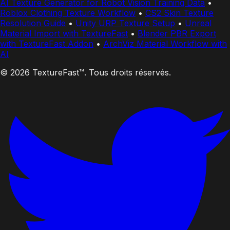
AI Texture Generator for Robot Vision Training Data
•
Roblox Clothing Texture Workflow
•
CS2 Skin Texture
Resolution Guide
•
Unity URP Texture Setup
•
Unreal
Material Import with TextureFast
•
Blender PBR Export
with TextureFast Addon
•
ArchViz Material Workflow with
AI
© 2026 TextureFast™. Tous droits réservés.