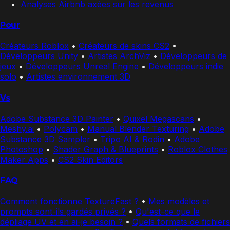
Analyses Airbnb axées sur les revenus
Pour
Créateurs Roblox
•
Créateurs de skins CS2
•
Développeurs Unity
•
Artistes ArchViz
•
Développeurs de
jeux
•
Développeurs Unreal Engine
•
Développeurs indie
solo
•
Artistes environnement 3D
Vs
Adobe Substance 3D Painter
•
Quixel Megascans
•
Meshy.ai
•
Polycam
•
Manual Blender Texturing
•
Adobe
Substance 3D Sampler
•
Tripo AI & Rodin
•
Adobe
Photoshop
•
Shader Graph & Blueprints
•
Roblox Clothes
Maker Apps
•
CS2 Skin Editors
FAQ
Comment fonctionne TextureFast ?
•
Mes modèles et
prompts sont-ils gardés privés ?
•
Qu'est-ce que le
dépliage UV et en ai-je besoin ?
•
Quels formats de fichiers