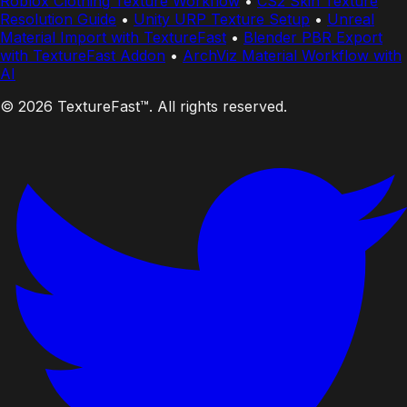
Roblox Clothing Texture Workflow
•
CS2 Skin Texture
Resolution Guide
•
Unity URP Texture Setup
•
Unreal
Material Import with TextureFast
•
Blender PBR Export
with TextureFast Addon
•
ArchViz Material Workflow with
AI
© 2026 TextureFast™. All rights reserved.