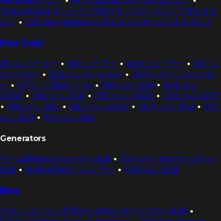
TextureFastをオンラインCS2スキンエディタとして使えます
か？
•
CS2 Skin Makerから何をエクスポートできますか？
Free Tools
3Dコンバーター
•
3Dビューアー
•
GLB ビューアー
•
3Dイン
スペクター
•
GLB インスペクター
•
UVマップインスペクタ
ー
•
UVマップ抽出ツール
•
FBX から GLB
•
GLB から
USDZ
•
OBJ から GLB
•
FBX から USDZ
•
GLB から GLTF
•
FBX から OBJ
•
OBJ から USDZ
•
GLTF から GLB
•
STL
から GLB
•
PLY から OBJ
Generators
ゲーム開発向けテクスチャ生成
•
デザイナー向けテクスチャ
生成
•
Roblox衣装クリエイター
•
CS2スキン生成
Blog
ロボットビジョン学習データ向け AI テクスチャ生成
•