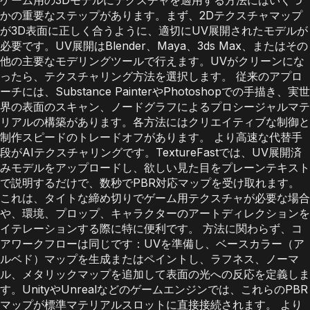
かの重要なステップがあります。まず、2Dテクスチャマップ
が3D表面に正しく合うように、適切にUV展開されたモデルが
必要です。UV展開はBlender、Maya、3ds Max、またはその
他の主要なモデリングツールで行えます。UVがクリーンにな
ったら、テクスチャリング方法を選択します。 従来のアプロ
ーチには、Substance PainterやPhotoshopでの手描き、実世
界の表面のスキャン、ノードグラフによるプロシージャルマテ
リアルの構築があります。各方法にはクリエイティブな制御と
制作スピードのトレードオフがあります。 より高速な代替手
段がAIテクスチャリングです。TextureFastでは、UV展開済
みモデルをアップロードし、欲しい見た目をプレーンテキスト
で説明するだけで、数秒でPBR対応マップを受け取れます。
これは、タイトな締め切りでゲーム用テクスチャが必要な場合
や、環境、プロップ、キャラクターのアートディレクションを
イテレーションする際に特に便利です。 方法に関わらず、コ
アワークフローは同じです：UVを準備し、ベースカラー（ア
ルベド）マップを生成またはペイントし、ラフネス、ノーマ
ル、メタリックマップを追加して表面の光への反応を定義しま
す。UnityやUnrealなどのゲームエンジンでは、これらのPBR
マップが標準マテリアルスロットに直接接続されます。 より