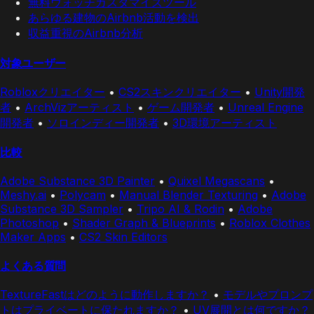
無料ウォッチカスタマイズツール
あらゆる建物のAirbnb活動を検出
収益重視のAirbnb分析
対象ユーザー
Robloxクリエイター
•
CS2スキンクリエイター
•
Unity開発
者
•
ArchVizアーティスト
•
ゲーム開発者
•
Unreal Engine
開発者
•
ソロインディー開発者
•
3D環境アーティスト
比較
Adobe Substance 3D Painter
•
Quixel Megascans
•
Meshy.ai
•
Polycam
•
Manual Blender Texturing
•
Adobe
Substance 3D Sampler
•
Tripo AI & Rodin
•
Adobe
Photoshop
•
Shader Graph & Blueprints
•
Roblox Clothes
Maker Apps
•
CS2 Skin Editors
よくある質問
TextureFastはどのように動作しますか？
•
モデルやプロンプ
トはプライベートに保たれますか？
•
UV展開とは何ですか？