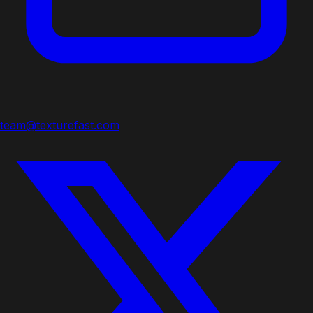
team@texturefast.com