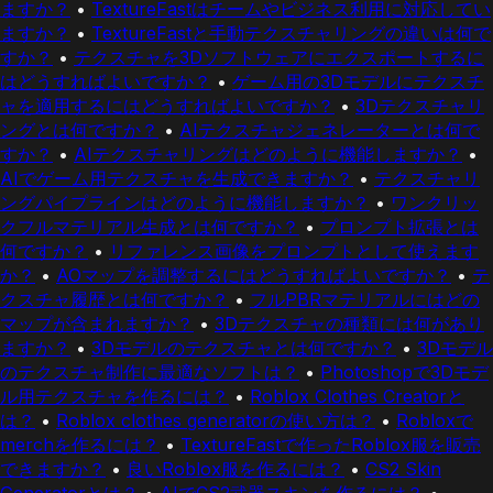
ますか？
•
TextureFastはチームやビジネス利用に対応してい
ますか？
•
TextureFastと手動テクスチャリングの違いは何で
すか？
•
テクスチャを3Dソフトウェアにエクスポートするに
はどうすればよいですか？
•
ゲーム用の3Dモデルにテクスチ
ャを適用するにはどうすればよいですか？
•
3Dテクスチャリ
ングとは何ですか？
•
AIテクスチャジェネレーターとは何で
すか？
•
AIテクスチャリングはどのように機能しますか？
•
AIでゲーム用テクスチャを生成できますか？
•
テクスチャリ
ングパイプラインはどのように機能しますか？
•
ワンクリッ
クフルマテリアル生成とは何ですか？
•
プロンプト拡張とは
何ですか？
•
リファレンス画像をプロンプトとして使えます
か？
•
AOマップを調整するにはどうすればよいですか？
•
テ
クスチャ履歴とは何ですか？
•
フルPBRマテリアルにはどの
マップが含まれますか？
•
3Dテクスチャの種類には何があり
ますか？
•
3Dモデルのテクスチャとは何ですか？
•
3Dモデル
のテクスチャ制作に最適なソフトは？
•
Photoshopで3Dモデ
ル用テクスチャを作るには？
•
Roblox Clothes Creatorと
は？
•
Roblox clothes generatorの使い方は？
•
Robloxで
merchを作るには？
•
TextureFastで作ったRoblox服を販売
できますか？
•
良いRoblox服を作るには？
•
CS2 Skin
Generatorとは？
•
AIでCS2武器スキンを作るには？
•