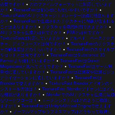
必要ですか？
•
どのファイルフォーマットに対応しています
か？
•
TextureFastは初心者にも使いやすいですか？
•
TextureFastのAIテクスチャジェネレーターは誰に役立ちます
か？
•
TextureFastで生成されたテクスチャに問題が含まれる
ことはありますか？
•
テクスチャを商用利用できますか？
•
AIテクスチャ生成とは何ですか？
•
PBRとは何ですか？
TextureFastは対応していますか？
•
アルベド、ベーステクス
チャ、ディフューズとは何ですか？
•
TextureFastのテクスチ
ャの解像度はどのくらいですか？
•
TextureFastのスタイルプ
リセットとは何ですか？
•
TextureFastはSubstance 3D
Painterより優れていますか？
•
TextureFastはQuixel
Megascansと比べてどうですか？
•
TextureFastはゲーム開
発者に適していますか？
•
TextureFastは建築家や建築ビジュ
アライゼーションに適していますか？
•
TextureFastは
Blenderで使えますか？
•
TextureFast Blenderアドオンのイ
ンストール方法は？
•
TextureFast Blenderアドオンにはどん
な機能がありますか？
•
BlenderでのAIテクスチャ生成に最適
なワークフローは？
•
トークンシステムはどのように機能し
ますか？
•
TextureFastはUnityやUnreal Engineで使えます
か？
•
ノーマルマップやラフネスマップはどうやって取得し