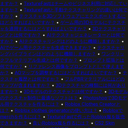
ますか？
•
TextureFastはチームやビジネス利用に対応してい
ますか？
•
TextureFastと手動テクスチャリングの違いは何で
すか？
•
テクスチャを3Dソフトウェアにエクスポートするに
はどうすればよいですか？
•
ゲーム用の3Dモデルにテクスチ
ャを適用するにはどうすればよいですか？
•
3Dテクスチャリ
ングとは何ですか？
•
AIテクスチャジェネレーターとは何で
すか？
•
AIテクスチャリングはどのように機能しますか？
•
AIでゲーム用テクスチャを生成できますか？
•
テクスチャリ
ングパイプラインはどのように機能しますか？
•
ワンクリッ
クフルマテリアル生成とは何ですか？
•
プロンプト拡張とは
何ですか？
•
リファレンス画像をプロンプトとして使えます
か？
•
AOマップを調整するにはどうすればよいですか？
•
テ
クスチャ履歴とは何ですか？
•
フルPBRマテリアルにはどの
マップが含まれますか？
•
3Dテクスチャの種類には何があり
ますか？
•
3Dモデルのテクスチャとは何ですか？
•
3Dモデル
のテクスチャ制作に最適なソフトは？
•
Photoshopで3Dモデ
ル用テクスチャを作るには？
•
Roblox Clothes Creatorと
は？
•
Roblox clothes generatorの使い方は？
•
Robloxで
merchを作るには？
•
TextureFastで作ったRoblox服を販売
できますか？
•
良いRoblox服を作るには？
•
CS2 Skin