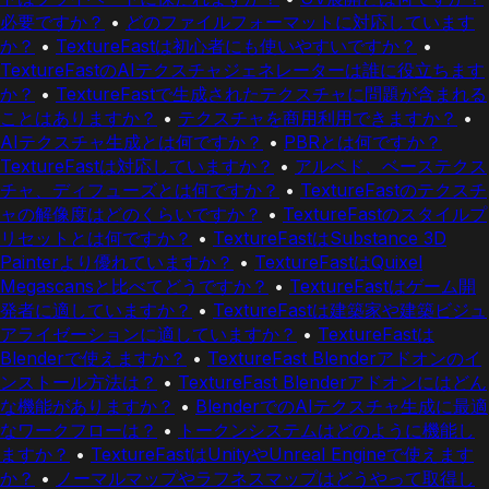
必要ですか？
•
どのファイルフォーマットに対応しています
か？
•
TextureFastは初心者にも使いやすいですか？
•
TextureFastのAIテクスチャジェネレーターは誰に役立ちます
か？
•
TextureFastで生成されたテクスチャに問題が含まれる
ことはありますか？
•
テクスチャを商用利用できますか？
•
AIテクスチャ生成とは何ですか？
•
PBRとは何ですか？
TextureFastは対応していますか？
•
アルベド、ベーステクス
チャ、ディフューズとは何ですか？
•
TextureFastのテクスチ
ャの解像度はどのくらいですか？
•
TextureFastのスタイルプ
リセットとは何ですか？
•
TextureFastはSubstance 3D
Painterより優れていますか？
•
TextureFastはQuixel
Megascansと比べてどうですか？
•
TextureFastはゲーム開
発者に適していますか？
•
TextureFastは建築家や建築ビジュ
アライゼーションに適していますか？
•
TextureFastは
Blenderで使えますか？
•
TextureFast Blenderアドオンのイ
ンストール方法は？
•
TextureFast Blenderアドオンにはどん
な機能がありますか？
•
BlenderでのAIテクスチャ生成に最適
なワークフローは？
•
トークンシステムはどのように機能し
ますか？
•
TextureFastはUnityやUnreal Engineで使えます
か？
•
ノーマルマップやラフネスマップはどうやって取得し