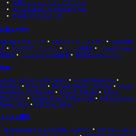
無料ウォッチカスタマイズツール
あらゆる建物のAirbnb活動を検出
収益重視のAirbnb分析
対象ユーザー
Robloxクリエイター
•
CS2スキンクリエイター
•
Unity開発
者
•
ArchVizアーティスト
•
ゲーム開発者
•
Unreal Engine
開発者
•
ソロインディー開発者
•
3D環境アーティスト
比較
Adobe Substance 3D Painter
•
Quixel Megascans
•
Meshy.ai
•
Polycam
•
Manual Blender Texturing
•
Adobe
Substance 3D Sampler
•
Tripo AI & Rodin
•
Adobe
Photoshop
•
Shader Graph & Blueprints
•
Roblox Clothes
Maker Apps
•
CS2 Skin Editors
よくある質問
TextureFastはどのように動作しますか？
•
モデルやプロンプ
トはプライベートに保たれますか？
•
UV展開とは何ですか？