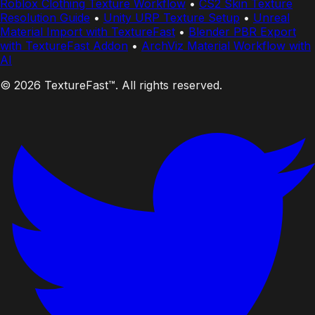
Roblox Clothing Texture Workflow
•
CS2 Skin Texture
Resolution Guide
•
Unity URP Texture Setup
•
Unreal
Material Import with TextureFast
•
Blender PBR Export
with TextureFast Addon
•
ArchViz Material Workflow with
AI
© 2026 TextureFast™. All rights reserved.