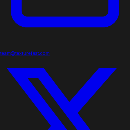
team@texturefast.com