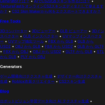
Generatorとは？
•
AIでCS2武器スキンを作るには？
•
TextureFastをオンラインCS2スキンエディタとして使えます
か？
•
CS2 Skin Makerから何をエクスポートできますか？
Free Tools
3Dコンバーター
•
3Dビューアー
•
GLB ビューアー
•
3Dイン
スペクター
•
GLB インスペクター
•
UVマップインスペクタ
ー
•
UVマップ抽出ツール
•
FBX から GLB
•
GLB から
USDZ
•
OBJ から GLB
•
FBX から USDZ
•
GLB から GLTF
•
FBX から OBJ
•
OBJ から USDZ
•
GLTF から GLB
•
STL
から GLB
•
PLY から OBJ
Generators
ゲーム開発向けテクスチャ生成
•
デザイナー向けテクスチャ
生成
•
Roblox衣装クリエイター
•
CS2スキン生成
Blog
ロボットビジョン学習データ向け AI テクスチャ生成
•